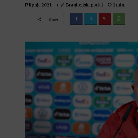
Braniteljski portal
1
min.
17 lipnja 2021.
Share