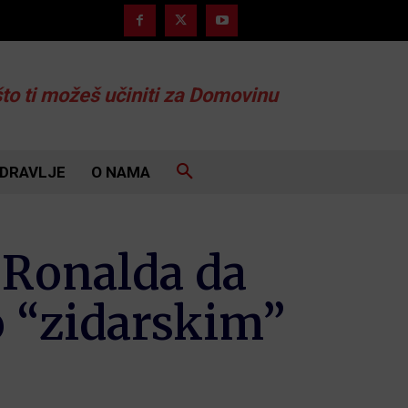
što ti možeš učiniti za Domovinu
DRAVLJE
O NAMA
 Ronalda da
o “zidarskim”