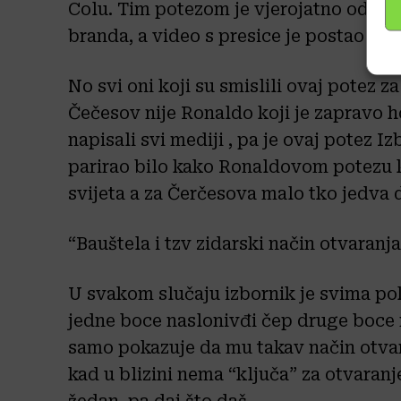
Colu. Tim potezom je vjerojatno oduš
branda, a video s presice je postao hi
No svi oni koji su smislili ovaj potez z
Čečesov nije Ronaldo koji je zapravo h
napisali svi mediji , pa je ovaj potez I
parirao bilo kako Ronaldovom potezu ko
svijeta a za Čerčesova malo tko jedva d
“Bauštela i tzv zidarski način otvaranj
U svakom slučaju izbornik je svima po
jedne boce naslonivđi čep druge boce n
samo pokazuje da mu takav način otvaran
kad u blizini nema “ključa” za otvaranj