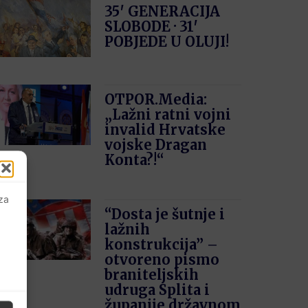
35′ GENERACIJA
SLOBODE · 31′
POBJEDE U OLUJI!
OTPOR.Media:
„Lažni ratni vojni
invalid Hrvatske
vojske Dragan
Konta?!“
 za
“Dosta je šutnje i
lažnih
konstrukcija” –
otvoreno pismo
braniteljskih
udruga Splita i
županije državnom