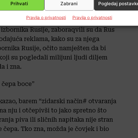
evio šefove spomenutog svjetskog
Prihvati
Zabrani
Pogledaj postavk
t na društvenim mrežama.
Pravila o privatnosti
Pravila o privatnosti
a izbornika Rusije, zaboraqvili su da Rus
odajuća reklama, kako su za njega
zbornika Rusije, očito namješten da bi
ji su pogledali milijuni ljudi diljem
a i zna.
a čepa boce”
kazao, barem “zidarski način# otvaranja
a nju i otčepivši to jako spretno što
ja piva ili sličnih napitaka nije stran
e čepa. Tko zna, možda je čovjek i bio