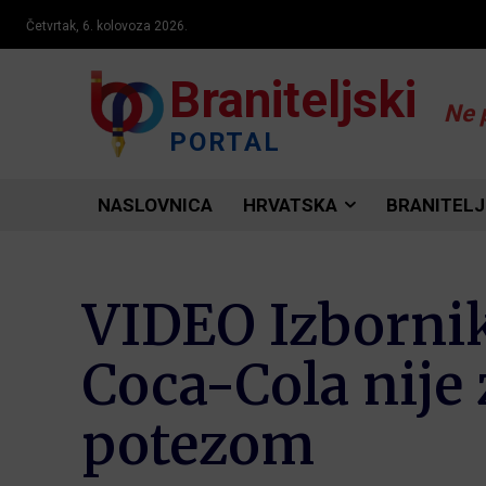
Četvrtak, 6. kolovoza 2026.
Braniteljski
Ne 
PORTAL
NASLOVNICA
HRVATSKA
BRANITELJ
VIDEO Izbornik
Coca-Cola nije
potezom