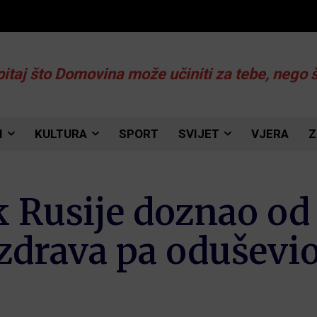
pitaj što Domovina može učiniti za tebe, nego 
I
KULTURA
SPORT
SVIJET
VJERA
Z
 Rusije doznao od
 zdrava pa oduševi