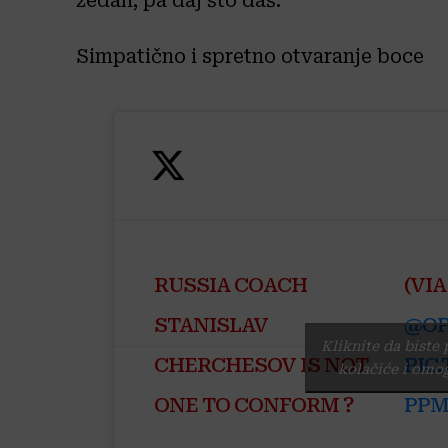
žedan, pa daj što daš.
Simpatično i spretno otvaranje boce
RUSSIA COACH
(VIA
STANISLAV
@OP
Kliknite da biste 
CHERCHESOV IS NOT
PIC
kolačiće i omog
ONE TO CONFORM ?
PPM