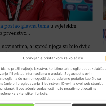
ana postao glavna tema
u svjetskim
sko prvenstvo…
novinarima, a ispred njega su bile dvije
red svima je maknuo boce gaziranog
Upravljanje pristankom za kolačiće
Coca-Cola nije zdrava.
 bismo pružili najbolje iskustvo, koristimo tehnologije poput kolačića
vanje i/ili pristup informacijama o uređaju. Suglasnost s ovim
vne reklame, ali to ništa nije
hnologijama će nam omogućiti da obrađujemo podatke kao što su
ama dobra reklama.
našanje pri pregledavanju ili jedinstveni ID-ovi na ovoj web stranici.
pristanak ili povlačenje suglasnosti može negativno utjecati na
ređene karakteristike i funkcije.
o je izbornik Rusije
Stanislav
io jednu bocu na “zidarski način” i popio