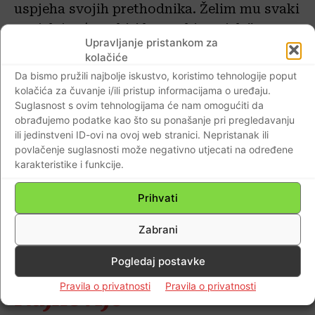
uspjeha svojih prethodnika. Želim mu svaki
uspjeh jer će to biti hrvatski uspjeh.” –
Upravljanje pristankom za
poručila je predsjednica.
kolačiće
Da bismo pružili najbolje iskustvo, koristimo tehnologije poput
Što je sve rekla
Kolinda Grabar-Kitarović
kolačića za čuvanje i/ili pristup informacijama o uređaju.
-koja se posljednji put obratila javnosti
Suglasnost s ovim tehnologijama će nam omogućiti da
obrađujemo podatke kao što su ponašanje pri pregledavanju
kao hrvatska predsjednica…poslušajte u
ili jedinstveni ID-ovi na ovoj web stranici. Nepristanak ili
videu…
povlačenje suglasnosti može negativno utjecati na određene
karakteristike i funkcije.
Prihvati
T.H.
Zabrani
Pogledaj postavke
Pravila o privatnosti
Pravila o privatnosti
Najnovije