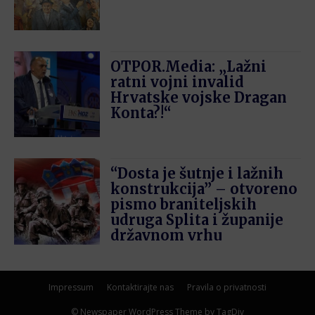
OTPOR.Media: „Lažni
ratni vojni invalid
Hrvatske vojske Dragan
Konta?!“
“Dosta je šutnje i lažnih
konstrukcija” – otvoreno
pismo braniteljskih
udruga Splita i županije
državnom vrhu
Impressum
Kontaktirajte nas
Pravila o privatnosti
© Newspaper WordPress Theme by TagDiv