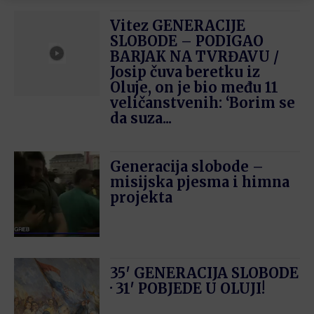
Vitez GENERACIJE
SLOBODE – PODIGAO
BARJAK NA TVRĐAVU /
Josip čuva beretku iz
Oluje, on je bio među 11
veličanstvenih: ‘Borim se
da suza...
Generacija slobode –
misijska pjesma i himna
projekta
35′ GENERACIJA SLOBODE
· 31′ POBJEDE U OLUJI!