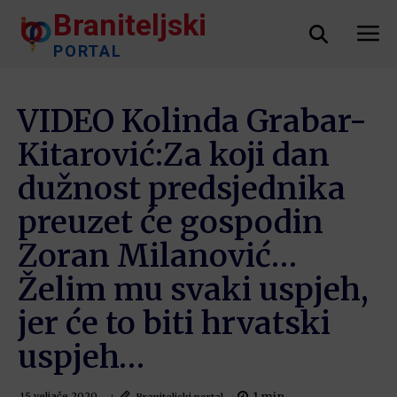
Braniteljski
PORTAL
VIDEO Kolinda Grabar-
Kitarović:Za koji dan
dužnost predsjednika
preuzet će gospodin
Zoran Milanović…
Želim mu svaki uspjeh,
jer će to biti hrvatski
uspjeh…
Braniteljski portal
15 veljače 2020.