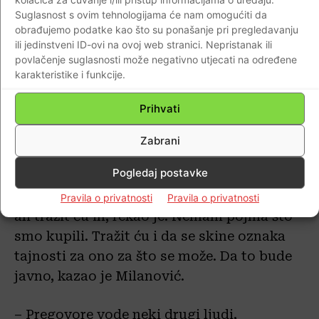
Suglasnost s ovim tehnologijama će nam omogućiti da
– Ne letim iz hobija Pilatusima, ne ustupam
obrađujemo podatke kao što su ponašanje pri pregledavanju
besplatno borbena sredstvo drugima. Kad
ili jedinstveni ID-ovi na ovoj web stranici. Nepristanak ili
idem na Komižu, to radi vojska. Kad negdje
povlačenje suglasnosti može negativno utjecati na određene
karakteristike i funkcije.
letim, ja letim kao prtljaga. Kakva je
oprema, helikopterima se leti samo ljeti,
Prihvati
dodao je.
Zabrani
Tražit će uvid u ugovore za Rafale
Pogledaj postavke
– Nemam uvid u ugovore o nabavi Rafalea,
Pravila o privatnosti
Pravila o privatnosti
ali tražit ću ih, rekao je. Nemam pojma što
smo kupili. Tražit ću i da se skine oznaka
tajnosti za ono za što se može. Da to bude
javno, kazao je Milanović.
– Pregovore vode neki drugi ljudi,