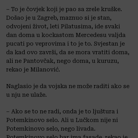
– To je čovjek koji je pao sa zrele kruške.
Došao je u Zagreb, maznuo si je stan,
odvojeni život, leti Pilatusima, ide svaki
dan doma u kockastom Mercedesu valjda
pucati po veprovima i to je to. Svjestan je
da kad ovo završi, da se mora vratiti doma,
ali ne Pantovčak, nego doma, u kuruzu,
rekao je Milanović.
Naglasio je da vojska ne može raditi ako se
u nju ne ulaže.
– Ako se to ne radi, onda je to ljuštura i
Potemkinovo selo. Ali u Lučkom nije ni
Potemkinovo selo, nego livada.
Potemkinovo selo bar ima fasade, rekao je.