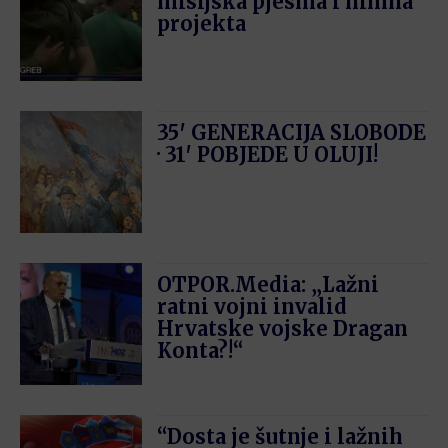
misijska pjesma i himna
projekta
35′ GENERACIJA SLOBODE
· 31′ POBJEDE U OLUJI!
OTPOR.Media: „Lažni
ratni vojni invalid
Hrvatske vojske Dragan
Konta?!“
“Dosta je šutnje i lažnih