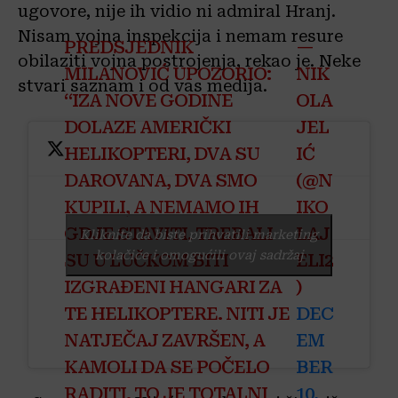
ugovore, nije ih vidio ni admiral Hranj.
Nisam vojna inspekcija i nemam resure
PREDSJEDNIK
—
obilaziti vojna postrojenja, rekao je. Neke
MILANOVIĆ UPOZORIO:
NIK
stvari saznam i od vas medija.
“IZA NOVE GODINE
OLA
DOLAZE AMERIČKI
JEL
HELIKOPTERI, DVA SU
IĆ
DAROVANA, DVA SMO
(@N
KUPILI, A NEMAMO IH
IKO
GDJE STAVITI. TREBALI
LAJ
Kliknite da biste prihvatili marketing
kolačiće i omogućili ovaj sadržaj
SU U LUČKOM BITI
ELI2
IZGRAĐENI HANGARI ZA
)
TE HELIKOPTERE. NITI JE
DEC
NATJEČAJ ZAVRŠEN, A
EM
KAMOLI DA SE POČELO
BER
RADITI. TO JE TOTALNI
10,