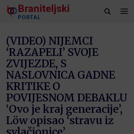
Braniteljski
PORTAL
(VIDEO) NIJEMCI
‘RAZAPELI’ SVOJE
ZVIJEZDE, S
NASLOVNICA GADNE
KRITIKE O
POVIJESNOM DEBAKLU
‘Ovo je kraj generacije’,
Löw opisao ‘stravu iz
svlačionice’