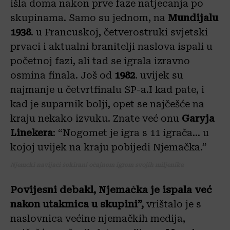
išla doma nakon prve faze natjecanja po
skupinama. Samo su jednom, na
Mundijalu
1938
. u Francuskoj, četverostruki svjetski
prvaci i aktualni branitelji naslova ispali u
početnoj fazi, ali tad se igrala izravno
osmina finala. Još od
1982
. uvijek su
najmanje u četvrtfinalu SP-a.I kad pate, i
kad je suparnik bolji, opet se najčešće na
kraju nekako izvuku. Znate već onu
Garyja
Linekera
: “Nogomet je igra s 11 igrača… u
kojoj uvijek na kraju pobijedi Njemačka.”
Njemčki navijači šokirani očajnom igrom svojih miljenika
Povijesni debakl, Njemačka je ispala već
nakon utakmica u skupini”,
vrištalo je s
naslovnica većine njemačkih medija,