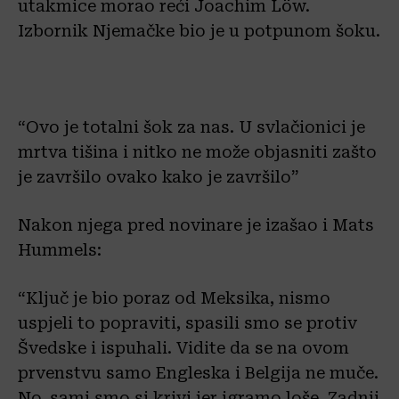
utakmice morao reći Joachim Löw.
Izbornik Njemačke bio je u potpunom šoku.
“Ovo je totalni šok za nas. U svlačionici je
mrtva tišina i nitko ne može objasniti zašto
je završilo ovako kako je završilo”
Nakon njega pred novinare je izašao i Mats
Hummels:
“Ključ je bio poraz od Meksika, nismo
uspjeli to popraviti, spasili smo se protiv
Švedske i ispuhali. Vidite da se na ovom
prvenstvu samo Engleska i Belgija ne muče.
No, sami smo si krivi jer igramo loše. Zadnji