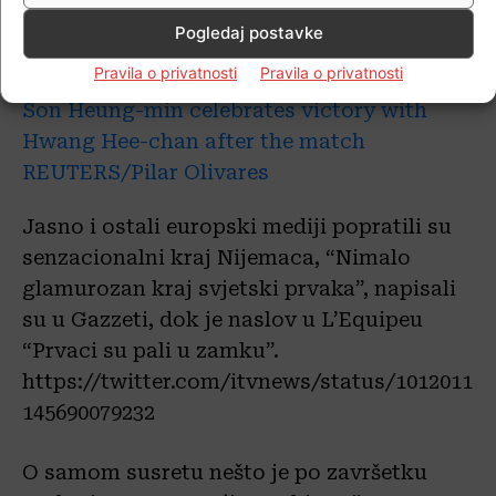
Pogledaj postavke
Pravila o privatnosti
Pravila o privatnosti
Jasno i ostali europski mediji popratili su
senzacionalni kraj Nijemaca, “Nimalo
glamurozan kraj svjetski prvaka”, napisali
su u Gazzeti, dok je naslov u L’Equipeu
“Prvaci su pali u zamku”.
https://twitter.com/itvnews/status/1012011
145690079232
O samom susretu nešto je po završetku