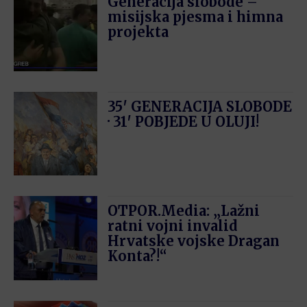
Generacija slobode –
misijska pjesma i himna
projekta
35′ GENERACIJA SLOBODE
· 31′ POBJEDE U OLUJI!
OTPOR.Media: „Lažni
ratni vojni invalid
Hrvatske vojske Dragan
Konta?!“