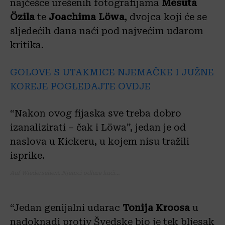
najčešće urešenih fotografijama
Mesuta
Özila
te
Joachima
Löwa
, dvojca koji će se
sljedećih dana naći pod najvećim udarom
kritika.
GOLOVE S UTAKMICE NJEMAČKE I JUŽNE
KOREJE POGLEDAJTE OVDJE
“Nakon ovog fijaska sve treba dobro
izanalizirati – čak i Löwa”, jedan je od
naslova u Kickeru, u kojem nisu tražili
isprike.
Auf Wiedersehen!..Njemci odlaze kući…
“Jedan genijalni udarac
Tonija
Kroosa
u
nadoknadi protiv Švedske bio je tek bljesak