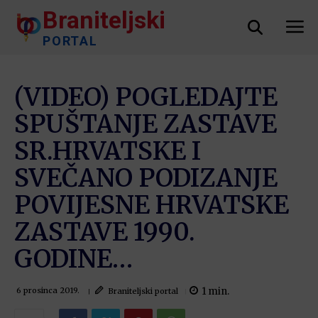
Braniteljski
PORTAL
(VIDEO) POGLEDAJTE
SPUŠTANJE ZASTAVE
SR.HRVATSKE I
SVEČANO PODIZANJE
POVIJESNE HRVATSKE
ZASTAVE 1990.
GODINE…
1
min.
Braniteljski portal
6 prosinca 2019.