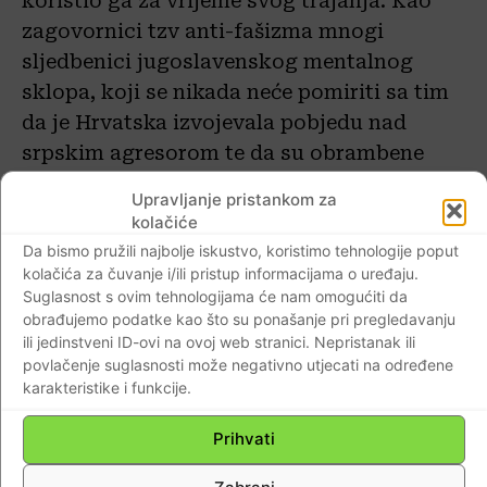
koristio ga za vrijeme svog trajanja. Kao
zagovornici tzv anti-fašizma mnogi
sljedbenici jugoslavenskog mentalnog
sklopa, koji se nikada neće pomiriti sa tim
da je Hrvatska izvojevala pobjedu nad
srpskim agresorom te da su obrambene
snage HOS-a bile sastavni i elitni dio
Upravljanje pristankom za
hrvatske vojske, mnogi od tih protivnika
kolačiće
Hrvatske, branitelje HOS-a nepravedno
Da bismo pružili najbolje iskustvo, koristimo tehnologije poput
nazivaju crnim ustašama , a ne hrvatskim
kolačića za čuvanje i/ili pristup informacijama o uređaju.
Suglasnost s ovim tehnologijama će nam omogućiti da
obrambenim snagama koje su svim srcem
obrađujemo podatke kao što su ponašanje pri pregledavanju
branile i obranile Hrvatsku od brutalne
ili jedinstveni ID-ovi na ovoj web stranici. Nepristanak ili
srpske agresije.
povlačenje suglasnosti može negativno utjecati na određene
karakteristike i funkcije.
POGLEDAJTE VIDEO-KAKO JE TO
Prihvati
IZGLEDALO 1990. godine…