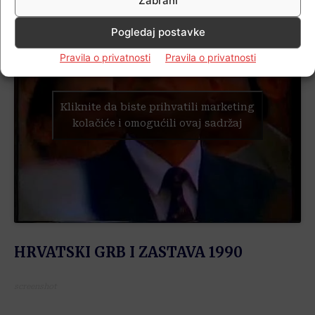
Zabrani
Pogledaj postavke
Pravila o privatnosti
Pravila o privatnosti
Kliknite da biste prihvatili marketing
kolačiće i omogućili ovaj sadržaj
HRVATSKI GRB I ZASTAVA 1990
screenshot