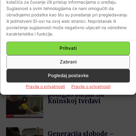
kolačića za čuvanje i/ili pristup informacijama o uređaju.
Janjevskoj na kojem je i bila pucnjava.
Suglasnost s ovim tehnologijama će nam omogućiti da
obrađujemo podatke kao što su ponašanje pri pregledavanju
ili jedinstveni ID-ovi na ovoj web stranici. Nepristanak ili
povlačenje suglasnosti može negativno utjecati na određene
D.K.
karakteristike i funkcije.
Prihvati
Zabrani
Najnovije
Pogledaj postavke
Pravila o privatnosti
Pravila o privatnosti
Vitez Generacije slobode
podigao barjak na
Kninskoj tvrđavi
Generacija slobode –