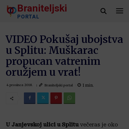
Braniteljski
PORTAL
VIDEO Pokušaj ubojstva
u Splitu: Muškarac
propucan vatrenim
oružjem u vrat!
1
min.
Braniteljski portal
4 prosinca 2018.
U Janjevskoj ulici u Splitu
večeras je oko