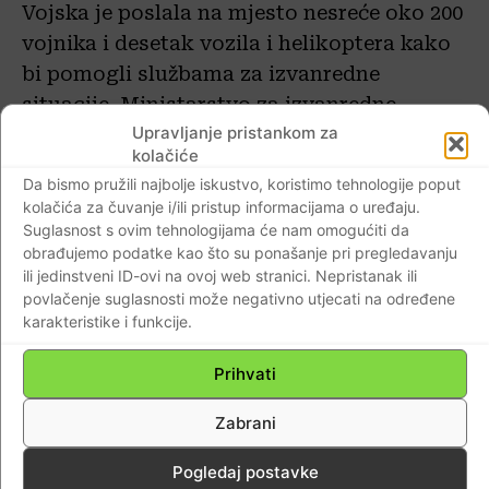
Vojska je poslala na mjesto nesreće oko 200
vojnika i desetak vozila i helikoptera kako
bi pomogli službama za izvanredne
situacije. Ministarstvo za izvanredne
Upravljanje pristankom za
situacije poslalo je nekoliko helikoptera i
kolačiće
transportni zrakoplov Iljušin 76
Da bismo pružili najbolje iskustvo, koristimo tehnologije poput
s psiholozima i spasiocima.
kolačića za čuvanje i/ili pristup informacijama o uređaju.
Suglasnost s ovim tehnologijama će nam omogućiti da
Video snimka s lica mjesta prikazuje
obrađujemo podatke kao što su ponašanje pri pregledavanju
ili jedinstveni ID-ovi na ovoj web stranici. Nepristanak ili
oklopne transportere i vojne kamione
povlačenje suglasnosti može negativno utjecati na određene
poredane na prilazu fakultetu. Jedan
karakteristike i funkcije.
lokalni stanovnik rekao je da su dužnosnici
Prihvati
dali naputak roditeljima da pokupe svoju
djecu iz škola i vrtića u gradu radi njihove
Zabrani
sigurnosti.
Pogledaj postavke