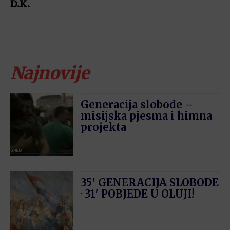
D.K.
Najnovije
Generacija slobode –
misijska pjesma i himna
projekta
35′ GENERACIJA SLOBODE
· 31′ POBJEDE U OLUJI!