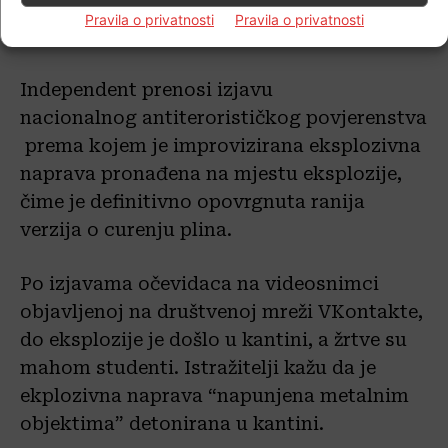
“Bilo je mnogo leševa, leševa djece, pravi
Pravila o privatnosti
Pravila o privatnosti
teroristički napad”
Independent prenosi izjavu
nacionalnog antiterorističkog povjerenstva
prema kojem je improvizirana eksplozivna
naprava pronađena na mjestu eksplozije,
čime je definitivno opovrgnuta ranija
verzija o curenju plina.
Po izjavama očevidaca na videosnimci
objavljenoj na društvenoj mreži VKontakte,
do eksplozije je došlo u kantini, a žrtve su
mahom studenti. Istražitelji kažu da je
ekplozivna naprava “napunjena metalnim
objektima” detonirana u kantini.