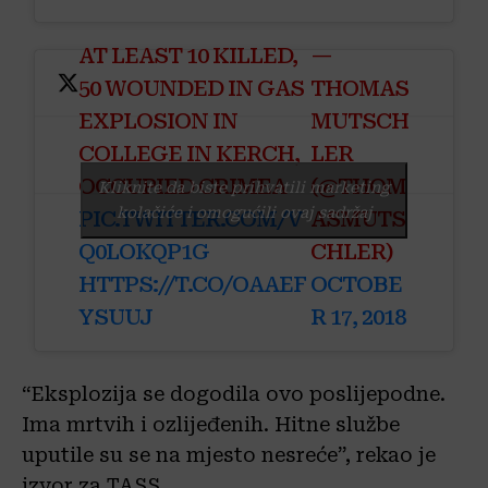
AT LEAST 10 KILLED,
—
50 WOUNDED IN GAS
THOMAS
EXPLOSION IN
MUTSCH
COLLEGE IN KERCH,
LER
OCCUPIED CRIMEA
(@THOM
Kliknite da biste prihvatili marketing
kolačiće i omogućili ovaj sadržaj
PIC.TWITTER.COM/V
ASMUTS
Q0LOKQP1G
CHLER)
HTTPS://T.CO/OAAEF
OCTOBE
YSUUJ
R 17, 2018
“Eksplozija se dogodila ovo poslijepodne.
Ima mrtvih i ozlijeđenih. Hitne službe
uputile su se na mjesto nesreće”, rekao je
izvor za TASS.