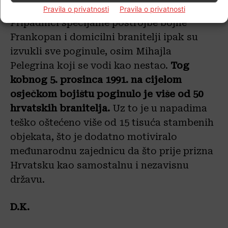
zbog srušenih stabala bila teško prohodna.
Pravila o privatnosti
Pravila o privatnosti
Pripadnici specijalne postrojbe bojne
Frankopan i domicilni branitelji ipak su
izvukli sve poginule, osim Mihajla
Pelegrina koji se vodi kao nestao.
Tog
kobnog 5. prosinca 1991. na cijelom
osječkom bojištu poginulo je više od 50
hrvatskih branitelja.
Uz to je u napadima
teško oštećeno više od 15 tisuća stambenih
objekata, što je dodatno motiviralo
međunarodnu zajednicu da što prije prizna
Hrvatsku kao samostalnu i nezavisnu
državu.
D.K.