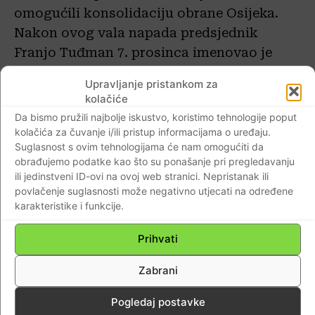
omogućili konsolidaciju obrane Osijeka.
Nakon ovog vala napada predsjednik
Franjo Tuđman 7. prosinca imenovao je
Branimira Glavaša zapovjednikom obrane
Upravljanje pristankom za
grada, a on se iskazao reorganiziranjem
kolačiće
obrane.
Da bismo pružili najbolje iskustvo, koristimo tehnologije poput
kolačića za čuvanje i/ili pristup informacijama o uređaju.
Suglasnost s ovim tehnologijama će nam omogućiti da
Zbog neuspjeha u pokušajima osvajanja
obrađujemo podatke kao što su ponašanje pri pregledavanju
poluopkoljenog Osijeka, JNA i srpski
ili jedinstveni ID-ovi na ovoj web stranici. Nepristanak ili
pobunjenici 8. prosinca punih su pet i pol
povlačenje suglasnosti može negativno utjecati na određene
karakteristike i funkcije.
sati granatirali grad. Nakon što su napadi
donekle jenjali, organizirano je izvlačenje
Prihvati
herojski poginulih branitelja iz Rosinjače.
Bila je to iznimno opasna akcija jer je teren
Zabrani
bio ispresijecan kanalima i minskim
Pogledaj postavke
poljima, a vrijeme maglovito, dok je šuma