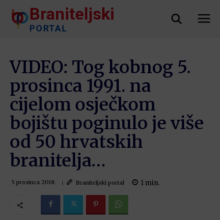
Braniteljski
PORTAL
VIDEO: Tog kobnog 5.
prosinca 1991. na
cijelom osječkom
bojištu poginulo je više
od 50 hrvatskih
branitelja…
1
min.
Braniteljski portal
5 prosinca 2018.