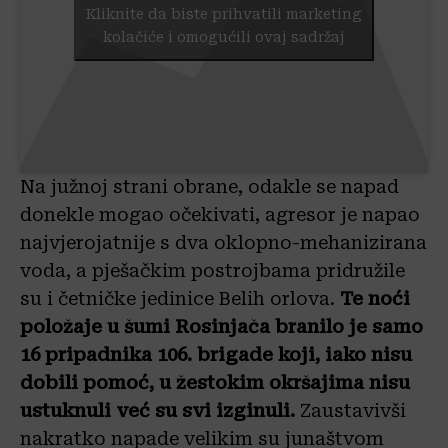
Kliknite da biste prihvatili marketing
kolačiće i omogućili ovaj sadržaj
Na južnoj strani obrane, odakle se napad
donekle mogao očekivati, agresor je napao
najvjerojatnije s dva oklopno-mehanizirana
voda, a pješačkim postrojbama pridružile
su i četničke jedinice Belih orlova.
Te noći
položaje u šumi Rosinjača branilo je samo
16 pripadnika 106. brigade koji, iako nisu
dobili pomoć, u žestokim okršajima nisu
ustuknuli već su svi izginuli.
Zaustavivši
nakratko napade velikim su junaštvom