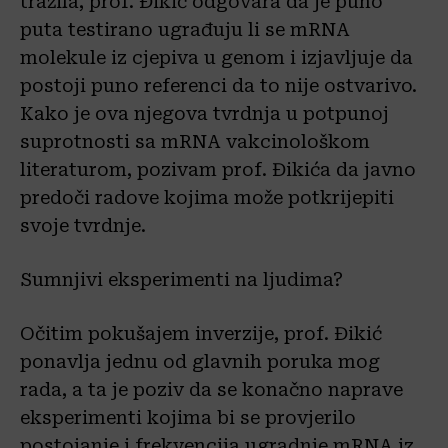
tražila, prof. Đikić odgovara da je puno
puta testirano ugrađuju li se mRNA
molekule iz cjepiva u genom i izjavljuje da
postoji puno referenci da to nije ostvarivo.
Kako je ova njegova tvrdnja u potpunoj
suprotnosti sa mRNA vakcinološkom
literaturom, pozivam prof. Đikića da javno
predoči radove kojima može potkrijepiti
svoje tvrdnje.
Sumnjivi eksperimenti na ljudima?
Očitim pokušajem inverzije, prof. Đikić
ponavlja jednu od glavnih poruka mog
rada, a ta je poziv da se konačno naprave
eksperimenti kojima bi se provjerilo
postojanje i frekvencija ugradnje mRNA iz