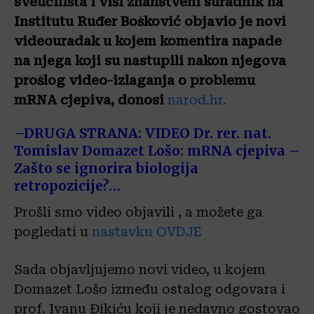
sveučilišta i viši znanstveni suradnik na
Institutu Ruđer Bošković objavio je novi
videouradak u kojem komentira napade
na njega koji su nastupili nakon njegova
prošlog video-izlaganja o problemu
mRNA cjepiva, donosi
narod.hr.
–
DRUGA STRANA: VIDEO Dr. rer. nat.
Tomislav Domazet Lošo: mRNA cjepiva –
Zašto se ignorira biologija
retropozicije?…
Prošli smo video objavili , a možete ga
pogledati u
nastavku OVDJE
Sada objavljujemo novi video, u kojem
Domazet Lošo između ostalog odgovara i
prof. Ivanu Đikiću koji je nedavno gostovao