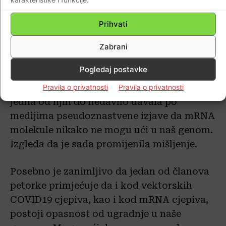
reference mogu pronaći u mom radu.
Prihvati
Dvije članice Indexove petorke pribjegavaju
korištenju usporedbi da bi izrazile koliko je
Zabrani
po njihovim mišljenju mala vjerojatnost
Pogledaj postavke
integracije mRNA molekula iz cjepiva. No,
moram reći da je to ipak zaokret, jer je
Pravila o privatnosti
Pravila o privatnosti
jedna od njih do nedavno davala po
medijima pseudoznastvene izjave da mRNA
molekule nikako ne mogu ući u naš genom.
Izgleda da je sada promijenila mišljenje.
Posebno je zanimljivo da jedan od članova
petorke primjećuje da i kod vektorskih
COVID19 cjepiva, kao i kod mRNA cjepiva,
postoji opasnost od ugradnje u naše