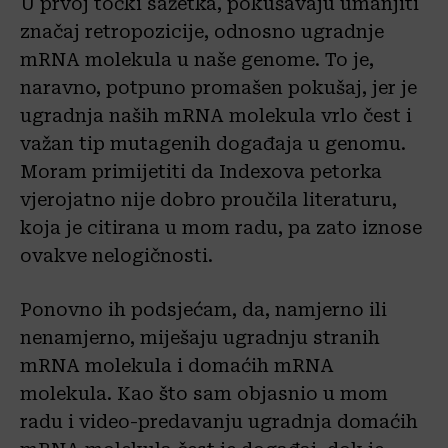
U prvoj točki sažetka, pokušavaju umanjiti
značaj retropozicije, odnosno ugradnje
mRNA molekula u naše genome. To je,
naravno, potpuno promašen pokušaj, jer je
ugradnja naših mRNA molekula vrlo čest i
važan tip mutagenih događaja u genomu.
Moram primijetiti da Indexova petorka
vjerojatno nije dobro proučila literaturu,
koja je citirana u mom radu, pa zato iznose
ovakve nelogičnosti.
Ponovno ih podsjećam, da, namjerno ili
nenamjerno, miješaju ugradnju stranih
mRNA molekula i domaćih mRNA
molekula. Kao što sam objasnio u mom
radu i video-predavanju ugradnja domaćih