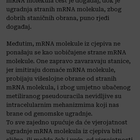
mRNA molekula čest je događaj, dok je
ugradnja stranih mRNA molekula, zbog
dobrih staničnih obrana, puno rjeđi
događaj.
Međutim, mRNA molekule iz cjepiva ne
ponašaju se kao uobičajene strane mRNA
molekule. One zapravo zavaravaju stanice,
jer imitiraju domaće mRNA molekule,
probijaju višeslojne obrane od stranih
mRNA molekula, i zbog umjetno ubačenog
metiliranog pseudouracila nevidljive su
intracelularnim mehanizmima koji nas
brane od genomske ugradnje.
To sve zajedno upućuje da će vjerojatnost
ugradnje mRNA molekula iz cjepiva biti
slična, ili možda čak i veća, od vjerojatnosti