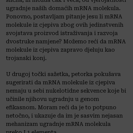
ugradnje naših domaćih mRNA molekula.
Ponovno, postavljam pitanje jesu li mRNA
molekule iz cjepiva zbog ovih jedinstvenih
svojstava proizvod istraživanja i razvoja
dvostruke namjene? Možemo reći da mRNA
molekule iz cjepiva zapravo djeluju kao
trojanski konj.
U drugoj točki sažetka, petorka pokušava
sugerirati da mRNA molekule iz cjepiva
nemaju u sebi nukelotidne sekvence koje bi
učinile njihovu ugradnju u genom
efikasnom. Moram reći da je to potpuno
netočno, i ukazuje da im je sasvim nejasan
mehanizam ugradnje mRNA molekula
preko L1 elementa.