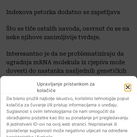
Indexova petorka dodatno se zapetljava
Što se tiče ostalih navoda, osvrnut ću se na
neke njihove zanimljivije tvrdnje.
Interesantno je da ne problematiziraju da
ugradnja mRNA molekula iz cjepiva može
dovesti do nastanka nasljednih genetičkih
bolesti. To valjda znači da sami uviđaju ovu
Upravljanje pristankom za
opasnost. S druge strane, pokušavaju
kolačiće
umanjiti mogućnost povezanosti ugradnje
Da bismo pružili najbolje iskustvo, koristimo tehnologije poput
mRNA molekula s tumorskim bolestima. Tu
kolačića za čuvanje i/ili pristup informacijama o uređaju.
Suglasnost s ovim tehnologijama će nam omogućiti da
ih upućujem na činjenicu da se ugrađene
obrađujemo podatke kao što su ponašanje pri pregledavanju
mRNA molekule često pronalaze u
ili jedinstveni ID-ovi na ovoj web stranici. Nepristanak ili
genomima tumora. I u ovom slučaju
povlačenje suglasnosti može negativno utjecati na određene
karakteristike i funkcije.