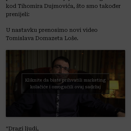
kod Tihomira Dujmovića, što smo također
prenijeli:
U nastavku prenosimo novi video
Tomislava Domazeta Loše.
Kliknite da biste prihvatili marketing
kolačiće i omogućili ovaj sadržaj
“Dragi ljudi,