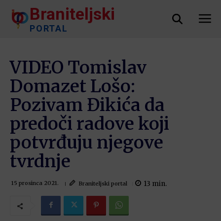
Braniteljski
PORTAL
VIDEO Tomislav
Domazet Lošo:
Pozivam Đikića da
predoči radove koji
potvrđuju njegove
tvrdnje
13
min.
Braniteljski portal
15 prosinca 2021.