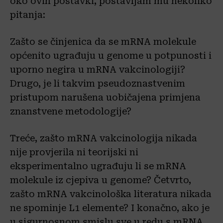
oko ovih postavki, postavljam mu nekoliko
pitanja:
Zašto se činjenica da se mRNA molekule
općenito ugrađuju u genome u potpunosti i
uporno negira u mRNA vakcinologiji?
Drugo, je li takvim pseudoznastvenim
pristupom narušena uobičajena primjena
znanstvene metodologije?
Treće, zašto mRNA vakcinologija nikada
nije provjerila ni teorijski ni
eksperimentalno ugrađuju li se mRNA
molekule iz cjepiva u genome? Četvrto,
zašto mRNA vakcinološka literatura nikada
ne spominje L1 elemente? I konačno, ako je
u sigurnosnom smislu sve u redu s mRNA