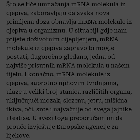
Što se tiče umnažanja mRNA molekula iz
cjepiva, zaboravljaju da svaka nova
primljena doza obnavlja mRNA molekule iz
cjepiva u organizmu. U situaciji gdje nam
prijete doživotnim cijepljenjem, mRNA
molekule iz cjepiva zapravo bi mogle
postati, dugoročno gledano, jedna od
najviše prisutnih mRNA molekula u našem
tijelu. I konačno, mRNA molekule iz
cjepiva, suprotno njihovim tvrdnjama,
ulaze u veliki broj stanica različitih organa,
uključujući mozak, slezenu, jetru, mišićna
tkiva, oči, srce i najvažnije od svega jajnike
i testise. U svezi toga preporučam im da
prouče izvještaje Europske agencije za
lijekove.