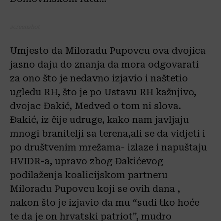
screenshot
Umjesto da Miloradu Pupovcu ova dvojica
jasno daju do znanja da mora odgovarati
za ono što je nedavno izjavio i naštetio
ugledu RH, što je po Ustavu RH kažnjivo,
dvojac Đakić, Medved o tom ni slova.
Đakić, iz čije udruge, kako nam javljaju
mnogi branitelji sa terena,ali se da vidjeti i
po društvenim mrežama- izlaze i napuštaju
HVIDR-a, upravo zbog Đakićevog
podilaženja koalicijskom partneru
Miloradu Pupovcu koji se ovih dana ,
nakon što je izjavio da mu “sudi tko hoće
te da je on hrvatski patriot”, mudro