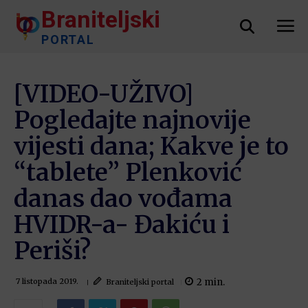
Braniteljski
PORTAL
[VIDEO-UŽIVO]
Pogledajte najnovije
vijesti dana; Kakve je to
“tablete” Plenković
danas dao vođama
HVIDR-a- Đakiću i
Periši?
2
min.
Braniteljski portal
7 listopada 2019.