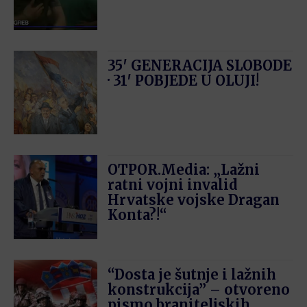
35′ GENERACIJA SLOBODE
· 31′ POBJEDE U OLUJI!
OTPOR.Media: „Lažni
ratni vojni invalid
Hrvatske vojske Dragan
Konta?!“
“Dosta je šutnje i lažnih
konstrukcija” – otvoreno
pismo braniteljskih