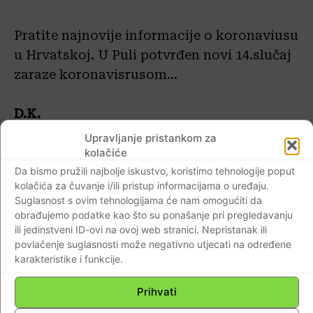
Pratite najnovije informacije o koronaviusu
u Hrvatskoj. U Puli potvrđen novi 14.slučaj
zaraze koronavisrusom…
D.K.
Upravljanje pristankom za
kolačiće
Da bismo pružili najbolje iskustvo, koristimo tehnologije poput
kolačića za čuvanje i/ili pristup informacijama o uređaju.
Najnovije
Suglasnost s ovim tehnologijama će nam omogućiti da
obrađujemo podatke kao što su ponašanje pri pregledavanju
ili jedinstveni ID-ovi na ovoj web stranici. Nepristanak ili
povlačenje suglasnosti može negativno utjecati na određene
Vitez Generacije slobode
karakteristike i funkcije.
podigao barjak na
Kninskoj tvrđavi
Prihvati