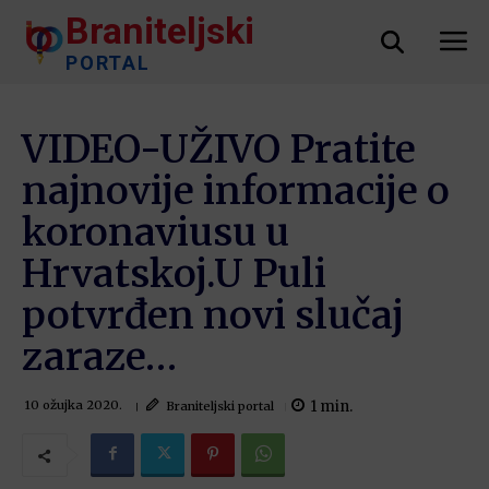
Braniteljski
PORTAL
VIDEO-UŽIVO Pratite
najnovije informacije o
koronaviusu u
Hrvatskoj.U Puli
potvrđen novi slučaj
zaraze…
1
min.
Braniteljski portal
10 ožujka 2020.