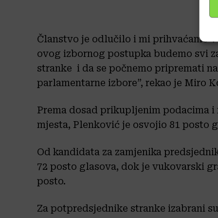
Članstvo je odlučilo i mi prihvaćamo v
ovog izbornog postupka budemo svi za
stranke i da se počnemo pripremati na 
parlamentarne izbore”, rekao je Miro 
Prema dosad prikupljenim podacima i 
mjesta, Plenković je osvojio 81 posto 
Od kandidata za zamjenika predsjedni
72 posto glasova, dok je vukovarski g
posto.
Za potpredsjednike stranke izabrani s