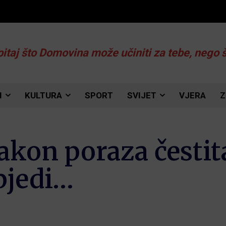
pitaj što Domovina može učiniti za tebe, nego 
I
KULTURA
SPORT
SVIJET
VJERA
Z
kon poraza čestit
bjedi…