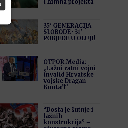
i himna projekta
e
35′ GENERACIJA
SLOBODE · 31′
POBJEDE U OLUJI!
OTPOR.Media:
„Lažni ratni vojni
invalid Hrvatske
vojske Dragan
Konta?!“
“Dosta je šutnje i
lažnih
konstrukcija” –