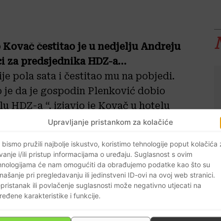
Kovač čestitao je u nedjelju Andreju
ci za predsjednika HDZ-a…
e pola sata i čestitao mu na pobjedi.
o je da je gospodin Plenković dobio
u HDZ-a “, izjavio je Kovač u hotelu
gove “Opcije za promjenu”.
Upravljanje pristankom za kolačiće
 bismo pružili najbolje iskustvo, koristimo tehnologije poput kolačića
 obraćanju javnosti.
vanje i/ili pristup informacijama o uređaju. Suglasnost s ovim
hnologijama će nam omogućiti da obrađujemo podatke kao što su
o je da je gospodin Plenković dobio
našanje pri pregledavanju ili jedinstveni ID-ovi na ovoj web stranici.
pristanak ili povlačenje suglasnosti može negativno utjecati na
va izborna neuspjeha bili prisiljeni
ređene karakteristike i funkcije.
oj doprinos, pomoći HDZ-u.