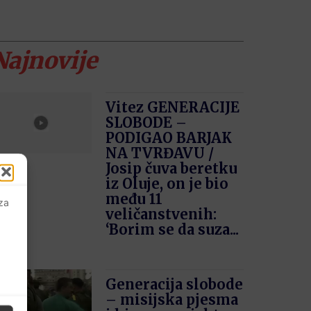
Najnovije
Vitez GENERACIJE
SLOBODE –
PODIGAO BARJAK
NA TVRĐAVU /
Josip čuva beretku
iz Oluje, on je bio
među 11
 za
veličanstvenih:
‘Borim se da suza...
Generacija slobode
– misijska pjesma