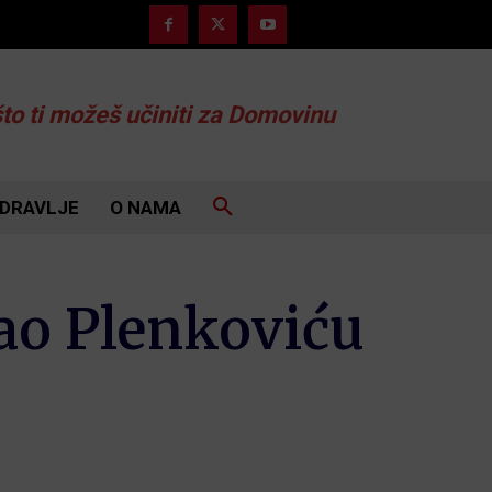
što ti možeš učiniti za Domovinu
DRAVLJE
O NAMA
ao Plenkoviću