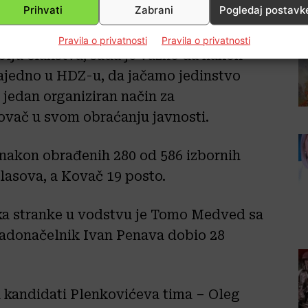
Prihvati
Zabrani
Pogledaj postavk
Pravila o privatnosti
Pravila o privatnosti
olju članstva, sada je važno da nakon
jedno u HDZ-u, da jačamo jedinstvo
jedan organiziran način za
Kovač u svom obraćanju javnosti.
nakon obrađenih 280 od 586 izbornih
glasova, a Kovač 19 posto.
ka stranke u vodstvu je Tomo Medved sa
radonačelnik Ivan Penava dobio 28
u kandidati Plenkovićeva tima – Oleg