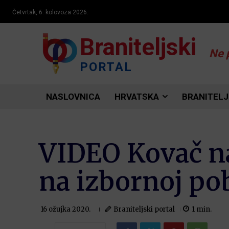
Četvrtak, 6. kolovoza 2026.
Braniteljski
Ne 
PORTAL
NASLOVNICA
HRVATSKA
BRANITELJ
VIDEO Kovač na
na izbornoj po
Braniteljski portal
1
min.
16 ožujka 2020.