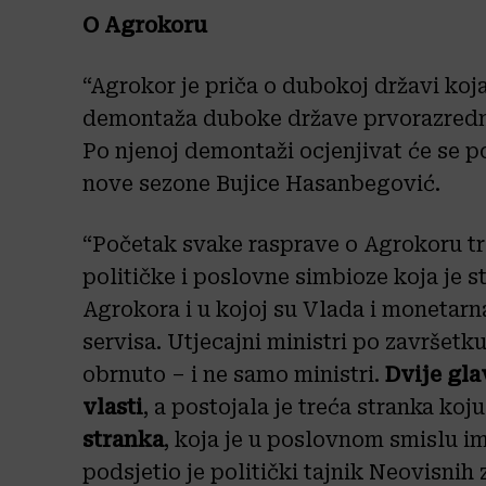
O Agrokoru
“Agrokor je priča o dubokoj državi koj
demontaža duboke države prvorazredni j
Po njenoj demontaži ocjenjivat će se pol
nove sezone Bujice Hasanbegović.
“Početak svake rasprave o Agrokoru tr
političke i poslovne simbioze koja je 
Agrokora i u kojoj su Vlada i monetarn
servisa. Utjecajni ministri po završetku
obrnuto – i ne samo ministri.
Dvije gla
vlasti
, a postojala je treća stranka ko
stranka
, koja je u poslovnom smislu im
podsjetio je politički tajnik Neovisnih