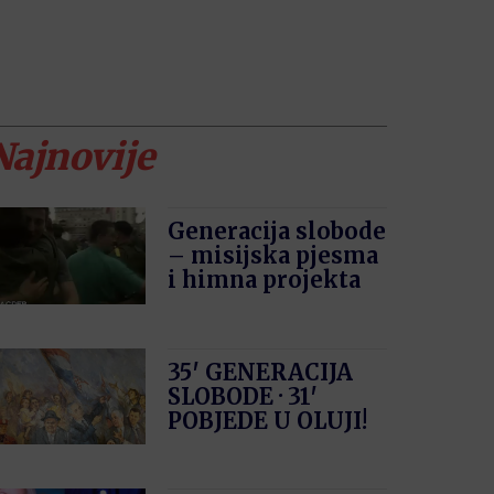
Najnovije
Generacija slobode
– misijska pjesma
i himna projekta
35′ GENERACIJA
SLOBODE · 31′
POBJEDE U OLUJI!