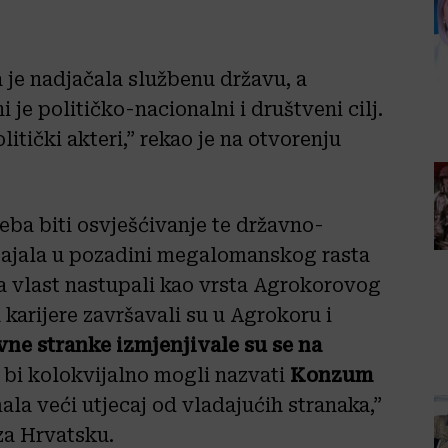
a je nadjačala službenu državu, a
e političko-nacionalni i društveni cilj.
itički akteri,” rekao je na otvorenju
eba biti osvješćivanje te državno-
stajala u pozadini megalomanskog rasta
a vlast nastupali kao vrsta Agrokorovog
 karijere završavali su u Agrokoru i
vne stranke izmjenjivale su se na
ju bi kolokvijalno mogli nazvati
Konzum
ala veći utjecaj od vladajućih stranaka,”
 za Hrvatsku.