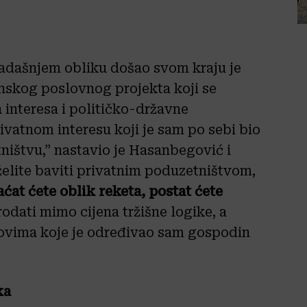
sadašnjem obliku došao svom kraju je
nskog poslovnog projekta koji se
 interesa i političko-državne
ivatnom interesu koji je sam po sebi bio
ištvu,” nastavio je Hasanbegović i
želite baviti privatnim poduzetništvom,
aćat ćete oblik reketa, postat ćete
rodati mimo cijena tržišne logike, a
kovima koje je određivao sam gospodin
ka