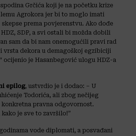
ospodina Grčića koji je na početku krize
blemu Agrokora jer bi to moglo imati
še skepse prema povjerenstvu. Ako dođe
 HDZ, SDP, a svi ostali bi možda dobili
ran sam da bi nam onemogućili pravi rad
ti vrsta dekora u demagoškoj egzibiciji
,“ ocijenio je Hasanbegović ulogu HDZ-a
ni epilog
, ustvrdio je i dodao: – U
hićenje Todorića, ali zbog nečijeg
vi konkretna pravna odgovornost.
kako je sve to završilo!”
 godinama vode diplomati, a posvađani