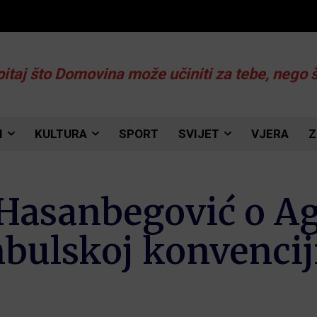
pitaj što Domovina može učiniti za tebe, nego 
I
KULTURA
SPORT
SVIJET
VJERA
Z
Hasanbegović o Ag
anbulskoj konvencij