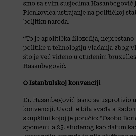
smo sa svim susjedima Hasanbegović je 
Plenkovića ustrajanje na političkoj stab
boljitku naroda.
“To je apolitička filozofija, neprestan
politike u tehnologiju vladanja zbog v
što je već viđeno u otuđenim bruxell
Hasanbegović.
O Istanbulskoj konvenciji
Dr. Hasanbegović jasno se usprotivio u
konvenciji. Uvod je bila svađa s Rado
skupštini kojoj je poručio: “Osobo Borić
spomenula 25. studenog kao datum kada