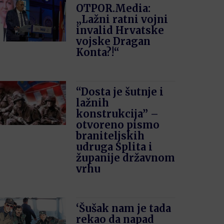
OTPOR.Media:
„Lažni ratni vojni
invalid Hrvatske
vojske Dragan
Konta?!“
“Dosta je šutnje i
lažnih
konstrukcija” –
otvoreno pismo
braniteljskih
udruga Splita i
županije državnom
vrhu
‘Šušak nam je tada
rekao da napad