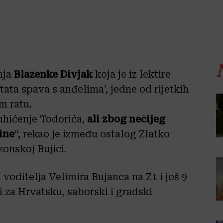
nja
Blaženke Divjak
koja je iz lektire
tata spava s anđelima’, jedne od rijetkih
m ratu.
hićenje Todorića,
ali zbog nečijeg
tine
“, rekao je između ostalog Zlatko
onskoj Bujici.
 voditelja Velimira Bujanca na Z1 i još 9
i za Hrvatsku, saborski i gradski