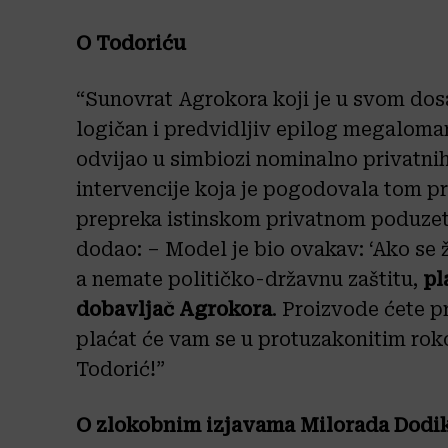
O Todoriću
“Sunovrat Agrokora koji je u svom do
logičan i predvidljiv epilog megaloma
odvijao u simbiozi nominalno privatnih
intervencije koja je pogodovala tom pr
prepreka istinskom privatnom poduzetn
dodao: – Model je bio ovakav: ‘Ako se 
a nemate političko-državnu zaštitu,
pl
dobavljač Agrokora
. Proizvode ćete p
plaćat će vam se u protuzakonitim ro
Todorić!”
O zlokobnim izjavama Milorada Dodi