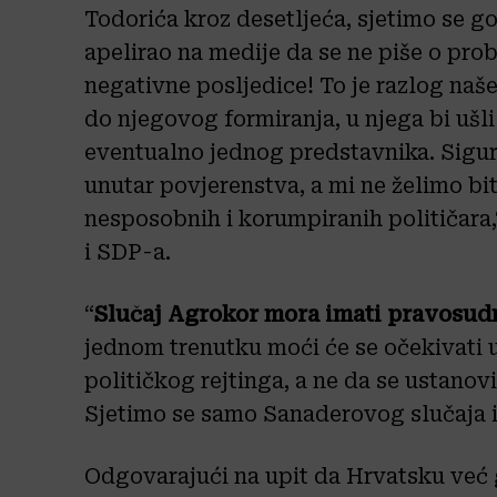
Todorića kroz desetljeća, sjetimo se g
apelirao na medije da se ne piše o pro
negativne posljedice! To je razlog na
do njegovog formiranja, u njega bi ušli
eventualno jednog predstavnika. Sigu
unutar povjerenstva, a mi ne želimo bi
nesposobnih i korumpiranih političara
i SDP-a.
“
Slučaj Agrokor mora imati pravosud
jednom trenutku moći će se očekivati u
političkog rejtinga, a ne da se ustano
Sjetimo se samo Sanaderovog slučaja i 
Odgovarajući na upit da Hrvatsku već