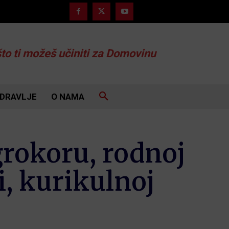
što ti možeš učiniti za Domovinu
DRAVLJE
O NAMA
rokoru, rodnoj
i, kurikulnoj