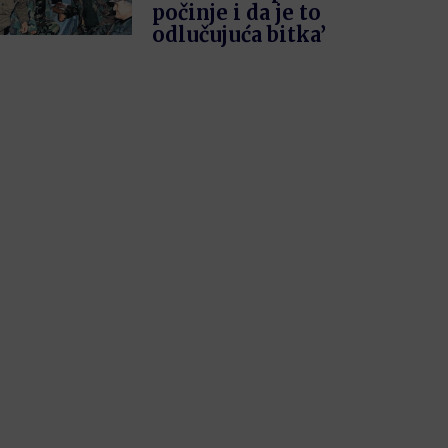
počinje i da je to
odlučujuća bitka’