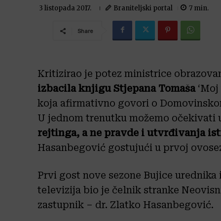
Braniteljski portal
7
min.
3 listopada 2017.
Share
Kritizirao je potez ministrice obrazova
izbacila knjigu Stjepana Tomaša
‘Moj 
koja afirmativno govori o Domovinsko
U jednom trenutku možemo očekivati u
rejtinga, a ne pravde i utvrđivanja is
Hasanbegović gostujući u prvoj ovosez
Prvi gost nove sezone Bujice urednika i
televizija bio je čelnik stranke Neovisn
zastupnik – dr. Zlatko Hasanbegović.