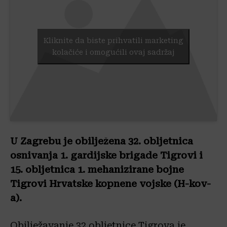
Kliknite da biste prihvatili marketing
kolačiće i omogućili ovaj sadržaj
U Zagrebu je obilježena 32. obljetnica
osnivanja 1. gardijske brigade Tigrovi i
15. obljetnica 1. mehanizirane bojne
Tigrovi Hrvatske kopnene vojske (H-kov-
a).
Obilježavanje 32 obljetnice Tigrova je