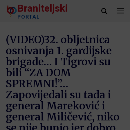
Braniteljski
PORTAL
(VIDEO)32. obljetnica
osnivanja 1. gardijske
brigade… I Tigrovi su
bili “ZA DOM
SPREMNI!”…
Zapovijedali su tada i
general Mareković i
general Miličević, niko
se nije bunio jer dobro