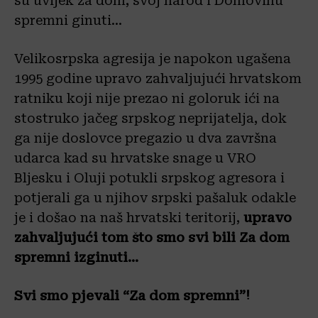
su uvijek za dom, svoj narod i Domovinu
spremni ginuti…
Velikosrpska agresija je napokon ugašena
1995 godine upravo zahvaljujući hrvatskom
ratniku koji nije prezao ni goloruk ići na
stostruko jačeg srpskog neprijatelja, dok
ga nije doslovce pregazio u dva završna
udarca kad su hrvatske snage u VRO
Bljesku i Oluji potukli srpskog agresora i
potjerali ga u njihov srpski pašaluk odakle
je i došao na naš hrvatski teritorij,
upravo
zahvaljujući tom što smo svi bili Za dom
spremni izginuti…
Svi smo pjevali “Za dom spremni”!