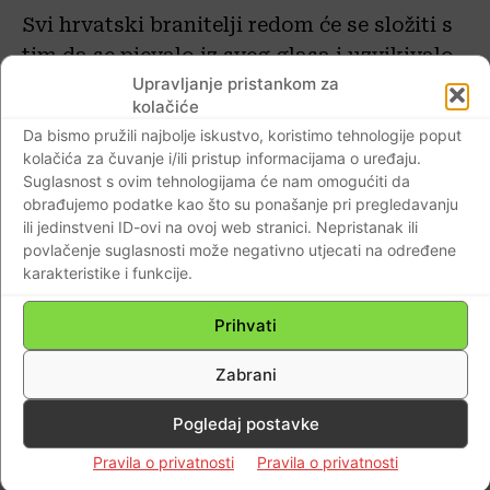
Svi hrvatski branitelji redom će se složiti s
tim da se pjevalo iz sveg glasa i uzvikivalo
Upravljanje pristankom za
“Za dom spremni”…Rijetke su postrojbe i
kolačiće
samostalne satnije vodovi ili pojedinci koji
Da bismo pružili najbolje iskustvo, koristimo tehnologije poput
nisu zapjevali i uskliknuli
“Za dom
kolačića za čuvanje i/ili pristup informacijama o uređaju.
spremni”
, takvih niti nema!! A za što bi
Suglasnost s ovim tehnologijama će nam omogućiti da
obrađujemo podatke kao što su ponašanje pri pregledavanju
drugo bili u obrani od brutalne srpske
ili jedinstveni ID-ovi na ovoj web stranici. Nepristanak ili
agresije spremni već za svoj dom, svoju
povlačenje suglasnosti može negativno utjecati na određene
Domovinu , svoj narod. Tako su i Tigrovi u
karakteristike i funkcije.
svojoj himni koja ih je nosila u vihorima
Prihvati
krvoločnog obrambenog rata pjevali uglas
kao i mnogi drugi,
Za dom spremni
Zabrani
Tigrovi!!
Pogledaj postavke
Na svom facebooku oglasio se jedan od
Pravila o privatnosti
Pravila o privatnosti
Tigrova te napisao…