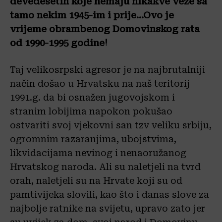
devedesetih koje nemaju nikakve veze sa
tamo nekim 1945-im i prije…Ovo je
vrijeme obrambenog Domovinskog rata
od 1990-1995 godine!
Taj velikosrpski agresor je na najbrutalniji
način došao u Hrvatsku na naš teritorij
1991.g. da bi osnažen jugovojskom i
stranim lobijima napokon pokušao
ostvariti svoj vjekovni san tzv veliku srbiju,
ogromnim razaranjima, ubojstvima,
likvidacijama nevinog i nenaoružanog
Hrvatskog naroda. Ali su naletjeli na tvrd
orah, naletjeli su na Hrvate koji su od
pamtivijeka slovili, kao što i danas slove za
najbolje ratnike na svijetu, upravo zato jer