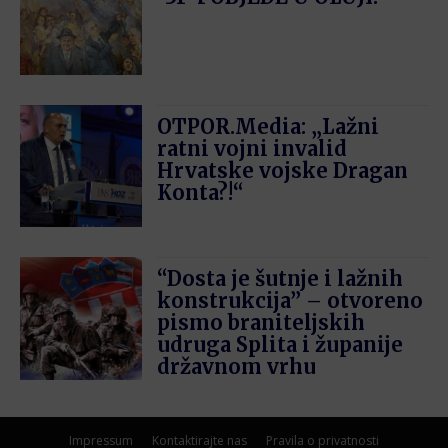
OTPOR.Media: „Lažni
ratni vojni invalid
Hrvatske vojske Dragan
Konta?!“
“Dosta je šutnje i lažnih
konstrukcija” – otvoreno
pismo braniteljskih
udruga Splita i županije
državnom vrhu
Impressum
Kontaktirajte nas
Pravila o privatnosti