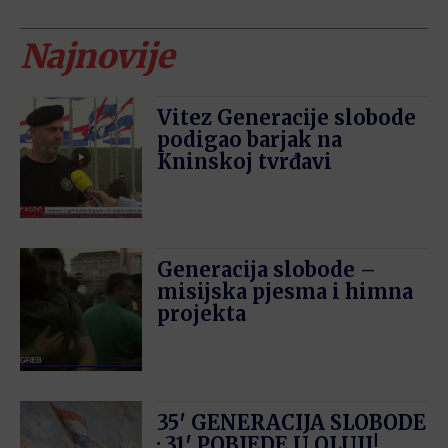
Najnovije
Vitez Generacije slobode
podigao barjak na
Kninskoj tvrđavi
Generacija slobode –
misijska pjesma i himna
projekta
35′ GENERACIJA SLOBODE
· 31′ POBJEDE U OLUJI!