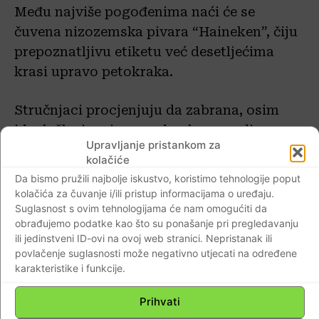
Među najviše pogođenima naći će se
čuvena nizozemska pivara “Haineken”, čiju
prepoznatljivu etiketu već desetljećima
krasi upravo petokraka.
Stručnjaci procjenjuju da zabrana, osim
ideološke ima i gospodarsku pozadinu.
Upravljanje pristankom za
kolačiće
“Hainiken” je nedavno dobio sudski spor
Da bismo pružili najbolje iskustvo, koristimo tehnologije poput
protiv jednog proizvođača piva u
kolačića za čuvanje i/ili pristup informacijama o uređaju.
Rumunjskoj, inače vrlo popularnog među
Suglasnost s ovim tehnologijama će nam omogućiti da
obrađujemo podatke kao što su ponašanje pri pregledavanju
tamošnjim Mađarima.
ili jedinstveni ID-ovi na ovoj web stranici. Nepristanak ili
povlačenje suglasnosti može negativno utjecati na određene
Utvrđeno je da lokalni “Csiki” previše liči
karakteristike i funkcije.
na “Hainekenovo” pivo “Ciuc”, koje
Prihvati
zauzima priličan tržišni udio i svakako ga