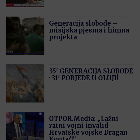
Generacija slobode –
misijska pjesma i himna
projekta
35′ GENERACIJA SLOBODE
· 31′ POBJEDE U OLUJI!
OTPOR.Media: „Lažni
ratni vojni invalid
Hrvatske vojske Dragan
Konta?!“