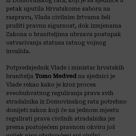
iz Domovinskog rata, koji je sa sjednice u
petak uputila Hrvatskome saboru na
raspravu, Vlada civilnim žrtvama želi
pružiti pravnu sigurnost, dok izmjenama
Zakona o braniteljima ubrzava postupak
ostvarivanja statusa ratnog vojnog
invalida.
Potpredsjednik Vlade i ministar hrvatskih
branitelja
Tomo Medved
na sjednici je
Vlade rekao kako je kroz proces
sveobuhvatnog reguliranja prava svih
stradalnika iz Domovinskog rata potrebno
donijeti zakon koji će na jednom mjestu
regulirati prava civilnih stradalnika jer
prema postojećem pravnom okviru još
uvijek nisu obuhvaćeni svi civilni