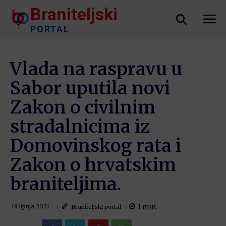
Braniteljski
PORTAL
Vlada na raspravu u
Sabor uputila novi
Zakon o civilnim
stradalnicima iz
Domovinskog rata i
Zakon o hrvatskim
braniteljima.
1
min.
Braniteljski portal
18 lipnja 2021.