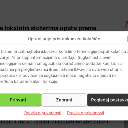
 je lokalnim stožerima uputu prema
mjesta prebivališta opravdan razlog za
Upravljanje pristankom za kolačiće
 bismo pružili najbolje iskustvo, koristimo tehnologije poput kolačića
 daje se uputa nadležnim stožerima
vanje i/ili pristup informacijama o uređaju. Suglasnost s ovim
 stožerima mjesta odredišta kad su
hnologijama će nam omogućiti da obrađujemo podatke kao što su
našanje pri pregledavanju ili jedinstveni ID-ovi na ovoj web stranici.
ninu u vlasništvu smatra vitalnim
pristanak ili povlačenje suglasnosti može negativno utjecati na
o zabrani napuštanja mjesta
ređene karakteristike i funkcije.
e to opravdan razlog za
izdavanje e-
Prihvati
Zabrani
Pogledaj postavk
na na stranicama Ravnateljstva civilne
Pravila o privatnosti
Pravila o privatnosti
usnica može izdati vlasniku nekretnine i