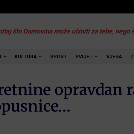
pitaj što Domovina može učiniti za tebe, nego 
I
KULTURA
SPORT
SVIJET
VJERA
Z
retnine opravdan r
opusnice…