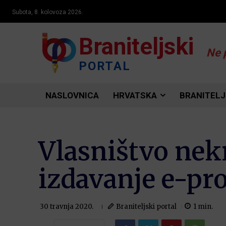
Subota, 8. kolovoza 2026.
Braniteljski
Ne 
PORTAL
NASLOVNICA
HRVATSKA
BRANITELJ
Vlasništvo nek
izdavanje e-pr
Braniteljski portal
1
min.
30 travnja 2020.