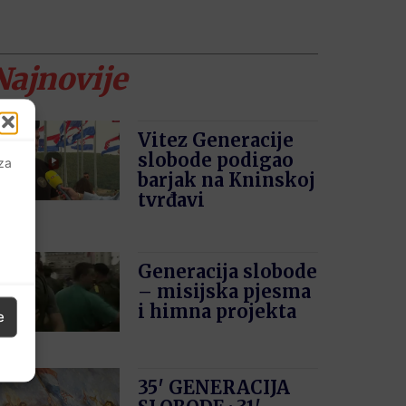
Najnovije
Vitez Generacije
slobode podigao
 za
barjak na Kninskoj
tvrđavi
Generacija slobode
– misijska pjesma
i himna projekta
e
35′ GENERACIJA