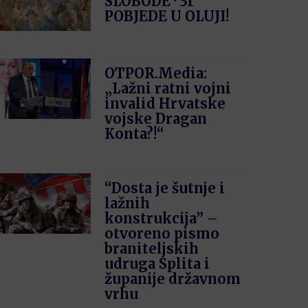
SLOBODE · 31′
POBJEDE U OLUJI!
OTPOR.Media:
„Lažni ratni vojni
invalid Hrvatske
vojske Dragan
Konta?!“
“Dosta je šutnje i
lažnih
konstrukcija” –
otvoreno pismo
braniteljskih
udruga Splita i
županije državnom
vrhu