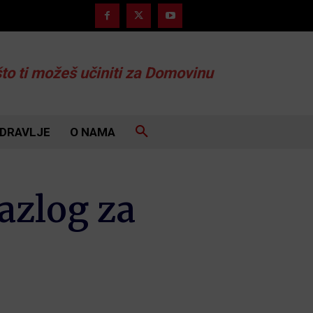
što ti možeš učiniti za Domovinu
DRAVLJE
O NAMA
azlog za