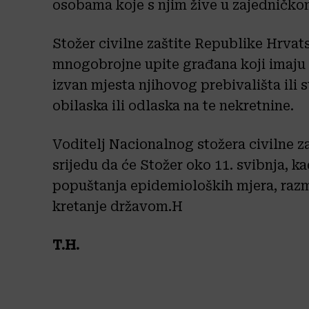
osobama koje s njim žive u zajedničk
Stožer civilne zaštite Republike Hrvat
mnogobrojne upite građana koji imaju 
izvan mjesta njihovog prebivališta ili
obilaska ili odlaska na te nekretnine.
Voditelj Nacionalnog stožera civilne z
srijedu da će Stožer oko 11. svibnja, k
popuštanja epidemioloških mjera, razm
kretanje državom.H
T.H.