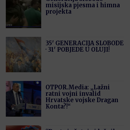
misijska pjesma i himna
projekta
35′ GENERACIJA SLOBODE
· 31′ POBJEDE U OLUJI!
OTPOR.Media: „Lažni
ratni vojni invalid
Hrvatske vojske Dragan
Konta?!“