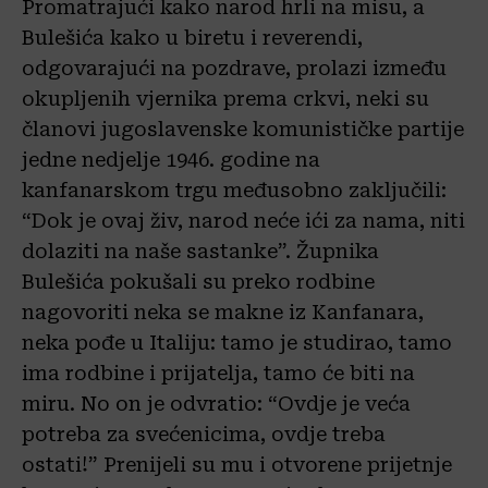
Promatrajući kako narod hrli na misu, a
Bulešića kako u biretu i reverendi,
odgovarajući na pozdrave, prolazi između
okupljenih vjernika prema crkvi, neki su
članovi jugoslavenske komunističke partije
jedne nedjelje 1946. godine na
kanfanarskom trgu međusobno zaključili:
“Dok je ovaj živ, narod neće ići za nama, niti
dolaziti na naše sastanke”. Župnika
Bulešića pokušali su preko rodbine
nagovoriti neka se makne iz Kanfanara,
neka pođe u Italiju: tamo je studirao, tamo
ima rodbine i prijatelja, tamo će biti na
miru. No on je odvratio: “Ovdje je veća
potreba za svećenicima, ovdje treba
ostati!” Prenijeli su mu i otvorene prijetnje