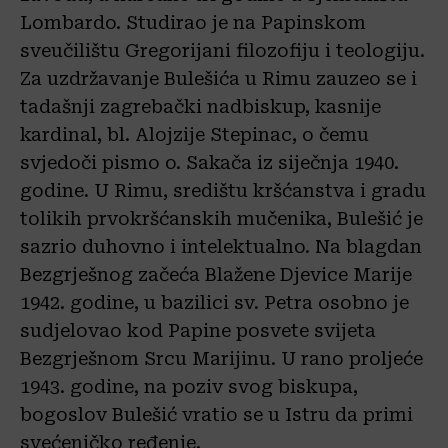
Lombardo. Studirao je na Papinskom
sveučilištu Gregorijani filozofiju i teologiju.
Za uzdržavanje Bulešića u Rimu zauzeo se i
tadašnji zagrebački nadbiskup, kasnije
kardinal, bl. Alojzije Stepinac, o čemu
svjedoči pismo o. Sakača iz siječnja 1940.
godine. U Rimu, središtu kršćanstva i gradu
tolikih prvokršćanskih mučenika, Bulešić je
sazrio duhovno i intelektualno. Na blagdan
Bezgrješnog začeća Blažene Djevice Marije
1942. godine, u bazilici sv. Petra osobno je
sudjelovao kod Papine posvete svijeta
Bezgrješnom Srcu Marijinu. U rano proljeće
1943. godine, na poziv svog biskupa,
bogoslov Bulešić vratio se u Istru da primi
svećeničko ređenje.