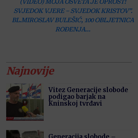
(VIDEO) MOJA OSVETA JE OPROST!
SVJEDOK VJERE – SVJEDOK KRISTOV”.
BL.MIROSLAV BULEŠIĆ, 100 OBLJETNICA
ROĐENJA…
Najnovije
Vitez Generacije slobode
podigao barjak na
Kninskoj tvrđavi
Generacija slobode –