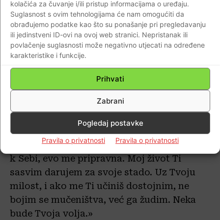
kolačića za čuvanje i/ili pristup informacijama o uređaju.
je sačuvao univerzalnost i principijelnost
Suglasnost s ovim tehnologijama će nam omogućiti da
katoličkog svećenika te je ispod bilo koje
obrađujemo podatke kao što su ponašanje pri pregledavanju
vojničke odore uvijek gledao čovjeka kao
ili jedinstveni ID-ovi na ovoj web stranici. Nepristanak ili
povlačenje suglasnosti može negativno utjecati na određene
Božju sliku, o čemu svjedoči njegova izjava:
karakteristike i funkcije.
«Ja sam katolički svećenik i podijelit ću
svete sakramente svima koji ih zatraže: i
Prihvati
Hrvatu i Nijemcu i Talijanu.» Zbog takvog
Zabrani
odvažnog, dosljednog i načelnog djelovanja
Bulešiću stižu prijetnje s raznih strana, te je
Pogledaj postavke
on u osobnom dnevniku u proljeće 1944.
Pravila o privatnosti
Pravila o privatnosti
zapisao, obraćajući se Bogu: «Ako me hoćeš
k Sebi, evo me pripravna. Moj život Ti
sasvim darujem za svoje stado. Uz Tvoju
milost, i ako me Ti učiniš dostojnim, ne
bojim se mučeništva, već ga žudim. Neka
bude Tvoja volja.»