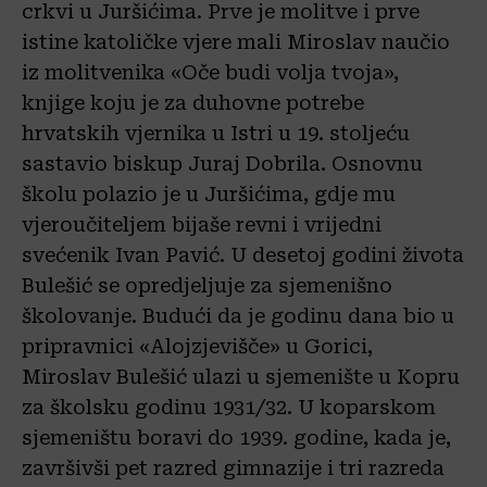
crkvi u Juršićima. Prve je molitve i prve
istine katoličke vjere mali Miroslav naučio
iz molitvenika «Oče budi volja tvoja»,
knjige koju je za duhovne potrebe
hrvatskih vjernika u Istri u 19. stoljeću
sastavio biskup Juraj Dobrila. Osnovnu
školu polazio je u Juršićima, gdje mu
vjeroučiteljem bijaše revni i vrijedni
svećenik Ivan Pavić. U desetoj godini života
Bulešić se opredjeljuje za sjemenišno
školovanje. Budući da je godinu dana bio u
pripravnici «Alojzjevišče» u Gorici,
Miroslav Bulešić ulazi u sjemenište u Kopru
za školsku godinu 1931/32. U koparskom
sjemeništu boravi do 1939. godine, kada je,
završivši pet razred gimnazije i tri razreda