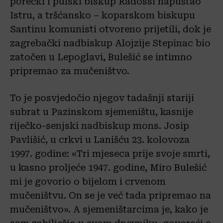
porečki i pulski biskup Radossi napuštao
Istru, a tršćansko – koparskom biskupu
Santinu komunisti otvoreno prijetili, dok je
zagrebački nadbiskup Alojzije Stepinac bio
zatočen u Lepoglavi, Bulešić se intimno
pripremao za mučeništvo.
To je posvjedočio njegov tadašnji stariji
subrat u Pazinskom sjemeništu, kasnije
riječko-senjski nadbiskup mons. Josip
Pavlišić, u crkvi u Lanišću 23. kolovoza
1997. godine: «Tri mjeseca prije svoje smrti,
u kasno proljeće 1947. godine, Miro Bulešić
mi je govorio o bijelom i crvenom
mučeništvu. On se je već tada pripremao na
mučeništvo». A sjemeništarcima je, kako je