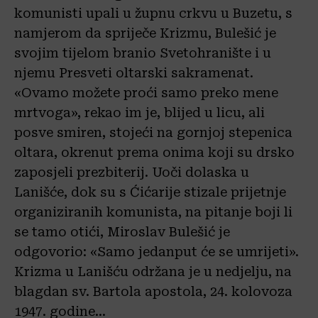
komunisti upali u župnu crkvu u Buzetu, s
namjerom da spriječe Krizmu, Bulešić je
svojim tijelom branio Svetohranište i u
njemu Presveti oltarski sakramenat.
«Ovamo možete proći samo preko mene
mrtvoga», rekao im je, blijed u licu, ali
posve smiren, stojeći na gornjoj stepenica
oltara, okrenut prema onima koji su drsko
zaposjeli prezbiterij. Uoči dolaska u
Lanišće, dok su s Ćićarije stizale prijetnje
organiziranih komunista, na pitanje boji li
se tamo otići, Miroslav Bulešić je
odgovorio: «Samo jedanput će se umrijeti».
Krizma u Lanišću održana je u nedjelju, na
blagdan sv. Bartola apostola, 24. kolovoza
1947. godine…