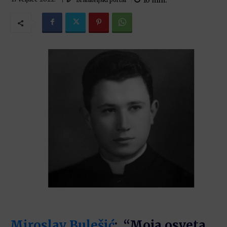
10
min.
Miroslav Bulešić
: “Moja osveta