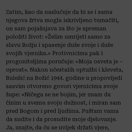
Zatim, kao da naslućuje da bi se i sama
njegova žrtva mogla iskrivljeno tumačiti,
on sam pojašnjava za što je spreman
položiti život: «Želim umrijeti samo za
slavu Božju i spasenje duše svoje i duše
svojih vjernika.» Protivnicima pak i
progoniteljima poručuje: «Moja osveta je –
oprost». Nakon učestalih optužbi i kleveta,
Bulešić na Božić 1944. godine u propovijedi
sasvim otvoreno govori vjernicima svoje
župe: «Ničega se ne bojim, jer znam da
činim u svemu svoju dužnost, i miran sam
pred Bogom i pred ljudima. Puštam vama
da sudite i da prosudite moje djelovanje.
Ja, znajte, da ću se uvijek držati vjere,