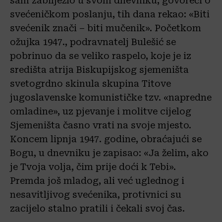
sam zabilježio u svom dnevniku, govoreći o
svećeničkom poslanju, tih dana rekao: «Biti
svećenik znači – biti mučenik». Početkom
ožujka 1947., podravnatelj Bulešić se
pobrinuo da se veliko raspelo, koje je iz
središta atrija Biskupijskog sjemeništa
svetogrdno skinula skupina Titove
jugoslavenske komunističke tzv. «napredne
omladine», uz pjevanje i molitve cijelog
Sjemeništa časno vrati na svoje mjesto.
Koncem lipnja 1947. godine, obraćajući se
Bogu, u dnevniku je zapisao: «Ja želim, ako
je Tvoja volja, čim prije doći k Tebi».
Premda još mladog, ali već uglednog i
nesavitljivog svećenika, protivnici su
zacijelo stalno pratili i čekali svoj čas.