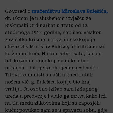
Govoreći o
mučeništvu Miroslava Bulešića,
dr. Ukmar je u službenom izvješću za
Biskupski Ordinarijat u Trstu od 12.
studenoga 1947. godine, napisao: «Nakon
završetka krizme u crkvi i mise koju je
služio vlč. Miroslav Bulešić, uputili smo se
ka župnoj kući. Nakon četvrt sata, kad su
bili krizmani i oni koji su naknadno
prispjeli – bilo je to oko jedanaest sati –
Titovi komunisti su ušli u kuću i ubili
nožem vlč. g. Bulešića koji je bio kraj
vratiju. Ja osobno izišao sam iz župnog
ureda u predvorje i vidio ga mrtva kako leži
na tlu među zlikovcima koji su zaposjeli
kuću; povukao sam se u spavaću sobu, gdje