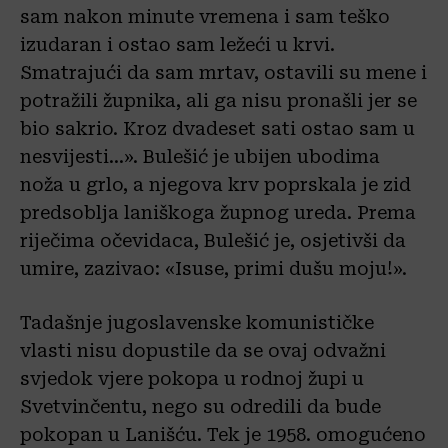
sam nakon minute vremena i sam teško
izudaran i ostao sam ležeći u krvi.
Smatrajući da sam mrtav, ostavili su mene i
potražili župnika, ali ga nisu pronašli jer se
bio sakrio. Kroz dvadeset sati ostao sam u
nesvijesti…». Bulešić je ubijen ubodima
noža u grlo, a njegova krv poprskala je zid
predsoblja laniškoga župnog ureda. Prema
riječima očevidaca, Bulešić je, osjetivši da
umire, zazivao: «Isuse, primi dušu moju!».
Tadašnje jugoslavenske komunističke
vlasti nisu dopustile da se ovaj odvažni
svjedok vjere pokopa u rodnoj župi u
Svetvinčentu, nego su odredili da bude
pokopan u Lanišću. Tek je 1958. omogućeno