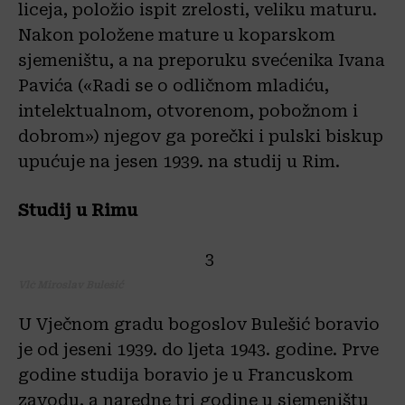
liceja, položio ispit zrelosti, veliku maturu.
Nakon položene mature u koparskom
sjemeništu, a na preporuku svećenika Ivana
Pavića («Radi se o odličnom mladiću,
intelektualnom, otvorenom, pobožnom i
dobrom») njegov ga porečki i pulski biskup
upućuje na jesen 1939. na studij u Rim.
Studij u Rimu
Vlč Miroslav Bulešić
U Vječnom gradu bogoslov Bulešić boravio
je od jeseni 1939. do ljeta 1943. godine. Prve
godine studija boravio je u Francuskom
zavodu, a naredne tri godine u sjemeništu