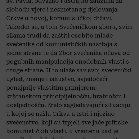
sv. Pavla, odvažno i ustrajno zauzima za
slobodu vjere i nesmetanog djelovanja
Crkve u novoj, komunističkoj državi.
Također se, u tom Svećeničkom zboru, svim
silama trudi da zaštiti osobito mlađe
svećenike od komunističkih nasrtaja s
jedne strane te da Zbor svećenika očuva od
pogubnih manipulacija onodobnih vlasti s
druge strane. U to ulaže sav svoj svećenički
ugled, znanje i iskustvo, svjedočeći
ponajprije vlastitim primjerom:
kršćanskom principijelnošću, hrabrošću i
dosljednošću. Zrelo sagledavajući situaciju
u kojoj se našla Crkva u Istri i njezino
svećenstvo, koji su trpjeli sve jače pritiske
komunističkih vlasti, u vremenu kad je