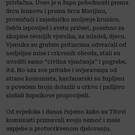
privlačna. Uveo je u župu pobožnosti prema
Srcu Isusovu i prema Srcu Marijinu,
promičući i zajedničko moljenje krunice,
češću ispovijed i svetu pričest, posebno za
skupine revnijih vjernika, za mladež, djecu.
Vjernike su grubim pritiscima odvraćali od
nedjeljne mise i crkvenih obreda, stali su
uvoditi samo “civilna vjenčanja” i pogrebe,
itd. No uza sve pritiske i uvjeravanja od
strane komunista, kanfanarski su župljani
u povećem broju dolazili u crkvu i pažljivo
slušali župnikove propovijedi.
Od svjedoka i danas čujemo kako su Titovi
komunisti priznavali svoju nemoć i male
uspjehe u protucrkvenom djelovanju.