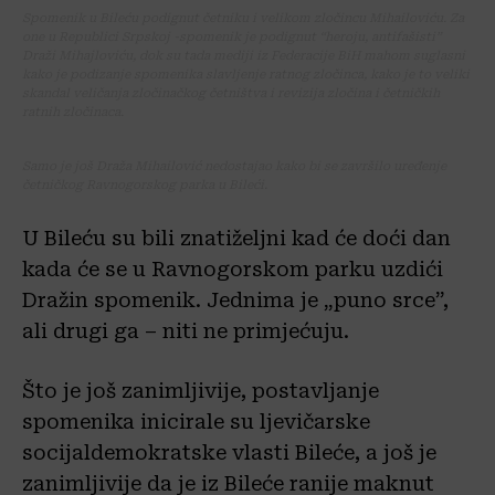
Spomenik u Bileću podignut četniku i velikom zločincu Mihailoviću. Za
one u Republici Srpskoj -spomenik je podignut “heroju, antifašisti”
Draži Mihajloviću, dok su tada mediji iz Federacije BiH mahom suglasni
kako je podizanje spomenika slavljenje ratnog zločinca, kako je to veliki
skandal veličanja zločinačkog četništva i revizija zločina i četničkih
ratnih zločinaca.
Samo je još Draža Mihailović nedostajao kako bi se završilo uređenje
četničkog Ravnogorskog parka u Bileći.
U Bileću su bili znatiželjni kad će doći dan
kada će se u Ravnogorskom parku uzdići
Dražin spomenik. Jednima je „puno srce”,
ali drugi ga – niti ne primjećuju.
Što je još zanimljivije, postavljanje
spomenika inicirale su ljevičarske
socijaldemokratske vlasti Bileće, a još je
zanimljivije da je iz Bileće ranije maknut