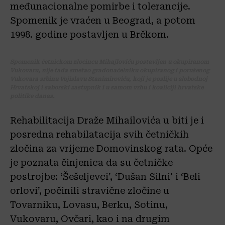
međunacionalne pomirbe i tolerancije.
Spomenik je vraćen u Beograd, a potom
1998. godine postavljen u Brčkom.
Spomenik četničkom zločincu Mihajloviću postavljen u okupiranom
Vukovaru, nije tada smetao gradonačelniku okupiranog i porušenog
Vukovara srbinu Vojislavu Stanimiroviću, koji je poslije u slobodnoj
Hrvatskoj i saborski zastupnik i u samom vrhu i koaliciji hrvatske
politike danas.
Rehabilitacija Draže Mihailovića u biti je i
posredna rehabilatacija svih četničkih
zločina za vrijeme Domovinskog rata. Opće
je poznata činjenica da su četničke
postrojbe: ‘Šešeljevci’, ‘Dušan Silni’ i ‘Beli
orlovi’, počinili stravične zločine u
Tovarniku, Lovasu, Berku, Sotinu,
Vukovaru, Ovčari, kao i na drugim