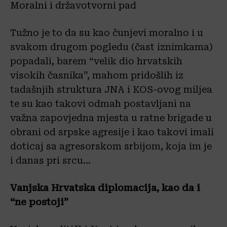
Moralni i državotvorni pad
Tužno je to da su kao čunjevi moralno i u
svakom drugom pogledu (čast iznimkama)
popadali, barem “velik dio hrvatskih
visokih časnika”, mahom pridošlih iz
tadašnjih struktura JNA i KOS-ovog miljea
te su kao takovi odmah postavljani na
važna zapovjedna mjesta u ratne brigade u
obrani od srpske agresije i kao takovi imali
doticaj sa agresorskom srbijom, koja im je
i danas pri srcu…
Vanjska Hrvatska diplomacija, kao da i
“ne postoji”