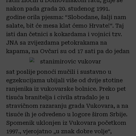
ratni zločin u Domovinskom ratu, gdje se
nakon pada grada 20. studenog 1991.
godine orila pjesma: “Slobodane, šalji nam
salate, bit će mesa klat ćemo Hrvate!“. Taj
isti dan četnici s kokardama i vojnici tzv.
JNA sa zvijezdama petokrakama na
kapama, na Ovčari su od 17 sati pa do jedan
sat poslije ponoći mučili i sustavno u
egzekucijama ubijali više od dvije stotine
ranjenika iz vukovarske bolnice. Preko pet
tisuća branitelja i civila stradalo je u
stravičnom razaranju grada Vukovara, a na
tisuće ih je odvedeno u logore širom Srbije.
Spomenik uklonjen iz Vukovara početkom
1997., vjerojatno „u znak dobre volje“,