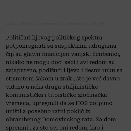
Insignija HOS-a iz obrambenog Domovinskog rata 1991-1995
Političari lijevog političkog spektra
potpomognuti sa suspektnim udrugama
čiji su glavni financijeri vanjski čimbenici,
nikako ne mogu doći sebi i svi redom su
zajapureno, podižući i ljevu i desnu ruku sa
stisnutom šakom u zrak , što je već davno
viđeno u neka druga staljinističko
komunistička i titoističko zločinačka
vremena, upregnuli da se HOS potpuno
uništi a posebno ratni poklič iz
obrambenog Domovinskog rata, Za dom
spremni , za što svi oni redom, kao i