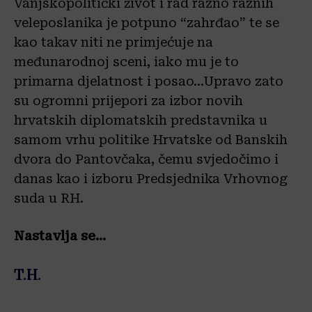
Vanjskopolitički život i rad razno raznih
veleposlanika je potpuno “zahrđao” te se
kao takav niti ne primjećuje na
međunarodnoj sceni, iako mu je to
primarna djelatnost i posao…Upravo zato
su ogromni prijepori za izbor novih
hrvatskih diplomatskih predstavnika u
samom vrhu politike Hrvatske od Banskih
dvora do Pantovčaka, čemu svjedočimo i
danas kao i izboru Predsjednika Vrhovnog
suda u RH.
Nastavlja se…
T.H.