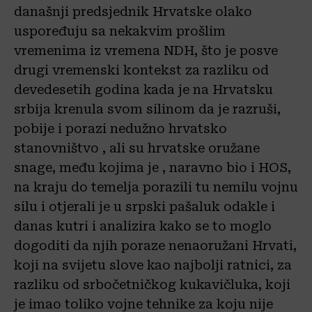
današnji predsjednik Hrvatske olako
uspoređuju sa nekakvim prošlim
vremenima iz vremena NDH, što je posve
drugi vremenski kontekst za razliku od
devedesetih godina kada je na Hrvatsku
srbija krenula svom silinom da je razruši,
pobije i porazi nedužno hrvatsko
stanovništvo , ali su hrvatske oružane
snage, među kojima je , naravno bio i HOS,
na kraju do temelja porazili tu nemilu vojnu
silu i otjerali je u srpski pašaluk odakle i
danas kutri i analizira kako se to moglo
dogoditi da njih poraze nenaoružani Hrvati,
koji na svijetu slove kao najbolji ratnici, za
razliku od srbočetničkog kukavičluka, koji
je imao toliko vojne tehnike za koju nije