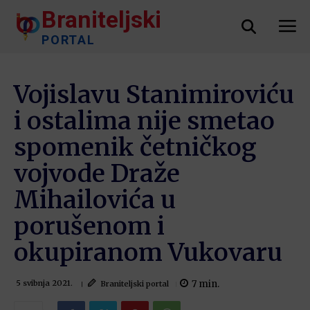
Braniteljski
PORTAL
Vojislavu Stanimiroviću
i ostalima nije smetao
spomenik četničkog
vojvode Draže
Mihailovića u
porušenom i
okupiranom Vukovaru
7
min.
Braniteljski portal
5 svibnja 2021.