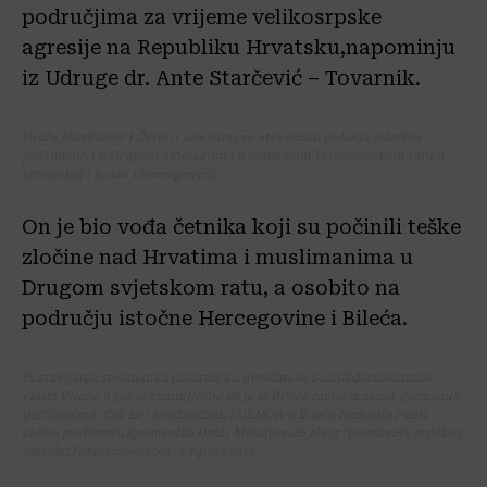
područjima za vrijeme velikosrpske
agresije na Republiku Hrvatsku,napominju
iz Udruge dr. Ante Starčević – Tovarnik.
Draža Mihailović i Četnici sinonimi su stravičnih pokolja izločina
počinjenih i u Drugom svjetskom i u nedavnom Domovinskom ratu u
Hrvatskoj i Bosni i Hercegovini.
On je bio vođa četnika koji su počinili teške
zločine nad Hrvatima i muslimanima u
Drugom svjetskom ratu, a osobito na
području istočne Hercegovine i Bileća.
Postavljanje spomenika inicirale su ljevičarske socijaldemokratske
vlasti Bileće, a još je zanimljivije da je iz Bileće ranije maknut spomenik
partizanima. Čak se i predsjednik SUBNOR-a Bileće Nemanja Papić
složio podizanju spomenika Draži Mihailoviću zbog “pomirenja srpskog
naroda”.Foto-screenshot-3. lipnja 2019