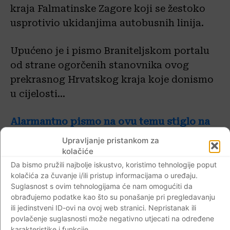
kraja Falmatinske Zagore koji se žestoko
usprotivio ukidanjima autobusnih linija.
Upućeno je i pismo Braniteljskom portalu
od strane ogorčenih stanovnika ovog
prekrasnog Hrvatskog kraja koje donismo
u cijelosti…
Alarmantno pismo na ovu temu stiglo na
adresu Braniteljskog portala…
Upravljanje pristankom za
kolačiće
Pismo u cijelosti…
Da bismo pružili najbolje iskustvo, koristimo tehnologije poput
kolačića za čuvanje i/ili pristup informacijama o uređaju.
Suglasnost s ovim tehnologijama će nam omogućiti da
Poštovanje, ovim putem vam se obraćam za
obrađujemo podatke kao što su ponašanje pri pregledavanju
pomoć jer ste zasigurno najčitaniji portal
ili jedinstveni ID-ovi na ovoj web stranici. Nepristanak ili
povlačenje suglasnosti može negativno utjecati na određene
na području Dalmacije. Naime, radi se o
karakteristike i funkcije.