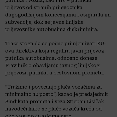
putnika i vozila, kao i HŽ – putnički
prijevoz od stranih prijevoznika
dugogodišnjom koncesijama i osigurala im
subvencije, dok se javne linijske
prijevoznike autobusima diskriminira.
Traže stoga da se počne primjenjivati EU-
ova direktiva koja regulira javni prijevoz
putnika autobusima, odnosno donese
Pravilnik o obavljanju javnog linijskog
prijevoza putnika u cestovnom prometu.
“Tražimo i povećanje plaća vozačima za
minimalno 10 posto”, kazao je predsjednik
Sindikata prometa i veza Stjepan Lisičak
navodeći kako se plaće vozača kreću od
oko 3500 do 4000 kuna neto.