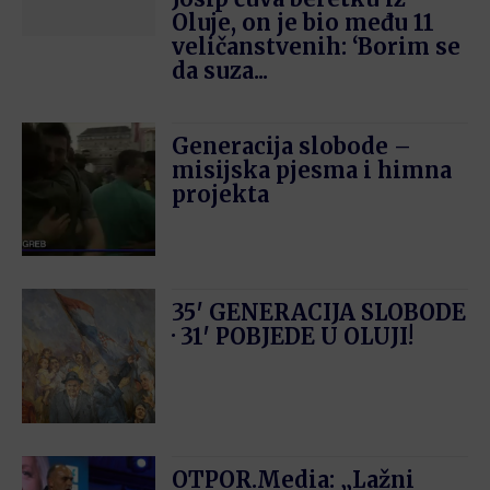
Oluje, on je bio među 11
veličanstvenih: ‘Borim se
da suza...
Generacija slobode –
misijska pjesma i himna
projekta
35′ GENERACIJA SLOBODE
· 31′ POBJEDE U OLUJI!
OTPOR.Media: „Lažni