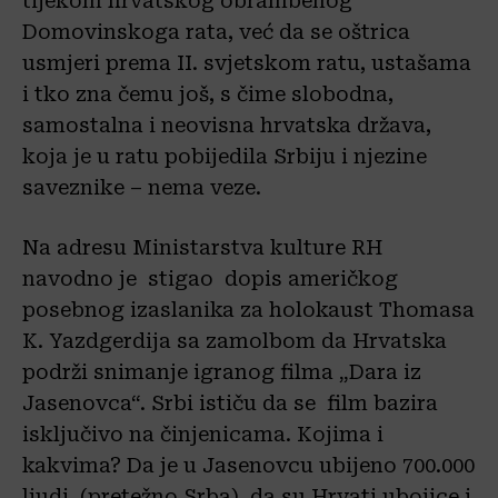
tijekom hrvatskog obrambenog
Domovinskoga rata, već da se oštrica
usmjeri prema II. svjetskom ratu, ustašama
i tko zna čemu još, s čime slobodna,
samostalna i neovisna hrvatska država,
koja je u ratu pobijedila Srbiju i njezine
saveznike – nema veze.
Na adresu Ministarstva kulture RH
navodno je stigao dopis američkog
posebnog izaslanika za holokaust Thomasa
K. Yazdgerdija sa zamolbom da Hrvatska
podrži snimanje igranog filma „Dara iz
Jasenovca“. Srbi ističu da se film bazira
isključivo na činjenicama. Kojima i
kakvima? Da je u Jasenovcu ubijeno 700.000
ljudi, (pretežno Srba), da su Hrvati ubojice i