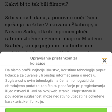
Kakvi bi to tek bili filmovi?
Srbi su ovih dana, a ponovno uoči Dana
sjećanja na žrtve Vukovara i Škabrnje, u
Novom Sadu, otkrili i spomen ploču
ratnom zločincu general-majoru Mladenu
Bratiću, koji je poginuo “na borbenom
zadatku 4. studenoga 1991.“ u napadima na
Upravljanje pristankom za
Vukovar.
kolačiće
Da bismo pružili najbolje iskustvo, koristimo tehnologije poput
Bolje bi bilo da su negdje kod srpske
kolačića za čuvanje i/ili pristup informacijama o uređaju.
Akademije (SANU) u Beogradu otkrili
Suglasnost s ovim tehnologijama će nam omogućiti da
obrađujemo podatke kao što su ponašanje pri pregledavanju
spomenik najvećem krvniku Balkana –
ili jedinstveni ID-ovi na ovoj web stranici. Nepristanak ili
Slobodanu Miloševiću, i da mu se svaki dan
povlačenje suglasnosti može negativno utjecati na određene
dive i klanjaju, kao što su se u II.
karakteristike i funkcije.
svjetskom ratu partizani divili Staljinu.