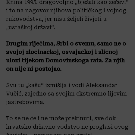
Knina 1995. dragovoljno „bježali kao zečevi“
i to na nagovor njihova političkog i vojnog
rukovodstva, jer nisu željeli živjeti u
„ustaškoj državi“.
Drugim riječima, Srbi o svemu, samo ne o
svojoj zločinačkoj, osvajačkoj i sličnoj
ulozi tijekom Domovinskoga rata. Za njih
on nije ni postojao.
Svu tu „kašu“ izmišlja i vodi Aleksandar
Vučić, zajedno sa svojim ekstremno lijevim
jastrebovima.
To se ne će i ne može prekinuti, sve dok
hrvatsko državno vodstvo ne proglasi ovog