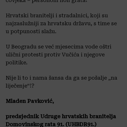
čovjeka – personom non grata!
Hrvatski branitelji i stradalnici, koji su
najzaslužniji za hrvatsku državu, s time se
u potpunosti slažu.
U Beogradu se već mjesecima vode oštri
ulični protesti protiv Vučića i njegove
politike.
Nije li to i nama šansa da ga se pošalje „na
liječenje“!?
Mladen Pavković,
predsjednik Udruge hrvatskih branitelja
Domovinskog rata 91. (UHBDR91.)