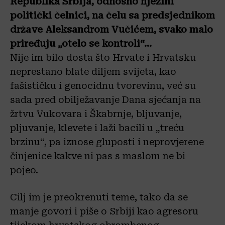
Republika Srbija, odnosno njezini
politički čelnici, na čelu sa predsjednikom
države Aleksandrom Vučićem, svako malo
priređuju „otelo se kontroli“…
Nije im bilo dosta što Hrvate i Hrvatsku
neprestano blate diljem svijeta, kao
fašističku i genocidnu tvorevinu, već su
sada pred obilježavanje Dana sjećanja na
žrtvu Vukovara i Škabrnje, bljuvanje,
pljuvanje, klevete i laži bacili u „treću
brzinu“, pa iznose gluposti i neprovjerene
činjenice kakve ni pas s maslom ne bi
pojeo.
Cilj im je preokrenuti teme, tako da se
manje govori i piše o Srbiji kao agresoru