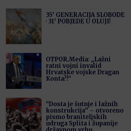
35′ GENERACIJA SLOBODE
· 31′ POBJEDE U OLUJI!
OTPOR.Media: „Lažni
ratni vojni invalid
Hrvatske vojske Dragan
Konta?!“
“Dosta je šutnje i lažnih
konstrukcija” – otvoreno
pismo braniteljskih
udruga Splita i županije
državnom vrhu