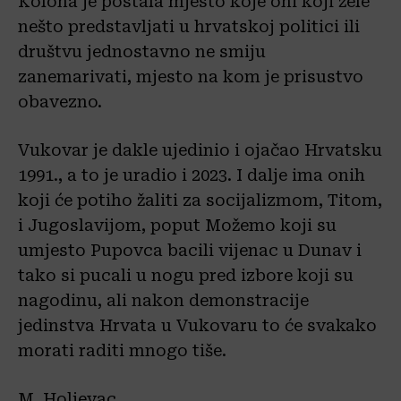
Kolona je postala mjesto koje oni koji žele
nešto predstavljati u hrvatskoj politici ili
društvu jednostavno ne smiju
zanemarivati, mjesto na kom je prisustvo
obavezno.
Vukovar je dakle ujedinio i ojačao Hrvatsku
1991., a to je uradio i 2023. I dalje ima onih
koji će potiho žaliti za socijalizmom, Titom,
i Jugoslavijom, poput Možemo koji su
umjesto Pupovca bacili vijenac u Dunav i
tako si pucali u nogu pred izbore koji su
nagodinu, ali nakon demonstracije
jedinstva Hrvata u Vukovaru to će svakako
morati raditi mnogo tiše.
M. Holjevac