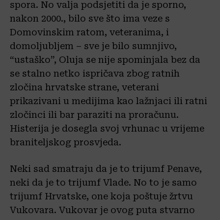
spora. No valja podsjetiti da je sporno,
nakon 2000., bilo sve što ima veze s
Domovinskim ratom, veteranima, i
domoljubljem – sve je bilo sumnjivo,
“ustaško”, Oluja se nije spominjala bez da
se stalno netko ispričava zbog ratnih
zločina hrvatske strane, veterani
prikazivani u medijima kao lažnjaci ili ratni
zločinci ili bar paraziti na proračunu.
Histerija je dosegla svoj vrhunac u vrijeme
braniteljskog prosvjeda.
Neki sad smatraju da je to trijumf Penave,
neki da je to trijumf Vlade. No to je samo
trijumf Hrvatske, one koja poštuje žrtvu
Vukovara. Vukovar je ovog puta stvarno