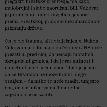
pregaziti hrvatske branitelje, ma kako
malobrojni i slabo naoružani bili. Vukovar
je promijenio i odnos svjetske javnosti
prema Hrvatskoj, pridonio međunarodnom
priznanju države.
On je bio trauma, ali i otriježnjenje. Nakon
Vukovara je bilo jasno da četnici i JNA neće
prezati ni pred čim, da nemaju moralnih
skrupula ni granica, i da je rat nužnost i
nametnut, a ne nečiji izbor. I bilo je jasno
da se Hrvatsku ne može braniti nego
oružjem – da nitko to neće uraditi umjesto
nas, da nas nikakva međunarodna
zajednica neće zaštiti.