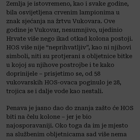
Zemlja je istovremeno, kao i svake godine,
bila osvijetljena crvenim lampionima u
znak sjećanja na žrtvu Vukovara. Ove
godine je Vukovar, nesumnjivo, ujedinio
Hrvate više nego ikad otkad kolona postoji.
HOS više nije “neprihvatljiv”, kao ni njihovi
simboli, niti su protjerani s obljetnice bitke
u kojoj su njihove postrojbe i te kako
doprinijele – prisjetimo se, od 58
vukovarskih HOS-ovaca poginulo je 28,
trojica se i dalje vode kao nestali.
Penava je jasno dao do znanja zašto će HOS
biti na čelu kolone – jer je bio
najosporavaniji. Oko toga da im je mjesto
na službenim obljetnicama sad više nema