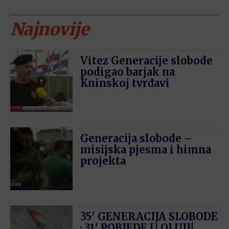
Najnovije
Vitez Generacije slobode
podigao barjak na
Kninskoj tvrđavi
Generacija slobode –
misijska pjesma i himna
projekta
35′ GENERACIJA SLOBODE
· 31′ POBJEDE U OLUJI!