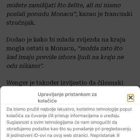
možete zamišljati što želite, ali mi nismo
poslali ponudu Monacu”
, kazao je francuski
stručnjak.
Dodao je kako bi mlada zvijezda na kraju
mogla ostati u Monacu,
“možda zato što
kad imaju previše izbora ljudi na kraju ne
odu nikamo”.
Wenger je također izvijestio da čileanski
napadač Alexis Sanchez nije dogovorio
Upravljanje pristankom za
novi ugovor s klubom, iako i on kao
kolačiće
menadžer i njegovi kolege igrači žele da
Da bismo pružili najbolje iskustvo, koristimo tehnologije poput
kolačića za čuvanje i/ili pristup informacijama o uređaju.
Sanchez ostane.
Suglasnost s ovim tehnologijama će nam omogućiti da
obrađujemo podatke kao što su ponašanje pri pregledavanju
Najboljem Arsenalovu igraču u protekloj
ili jedinstveni ID-ovi na ovoj web stranici. Nepristanak ili