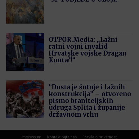
OTPOR.Media: „Lažni
ratni vojni invalid
Hrvatske vojske Dragan
Konta?!“
“Dosta je šutnje i lažnih
konstrukcija” – otvoreno
pismo braniteljskih
udruga Splita i županije
državnom vrhu
Impressum
Kontaktirajte nas
Pravila o privatnosti