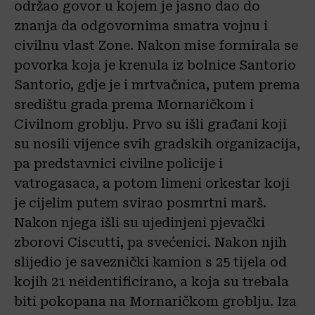
održao govor u kojem je jasno dao do
znanja da odgovornima smatra vojnu i
civilnu vlast Zone. Nakon mise formirala se
povorka koja je krenula iz bolnice Santorio
Santorio, gdje je i mrtvačnica, putem prema
središtu grada prema Mornaričkom i
Civilnom groblju. Prvo su išli građani koji
su nosili vijence svih gradskih organizacija,
pa predstavnici civilne policije i
vatrogasaca, a potom limeni orkestar koji
je cijelim putem svirao posmrtni marš.
Nakon njega išli su ujedinjeni pjevački
zborovi Ciscutti, pa svećenici. Nakon njih
slijedio je saveznički kamion s 25 tijela od
kojih 21 neidentificirano, a koja su trebala
biti pokopana na Mornaričkom groblju. Iza