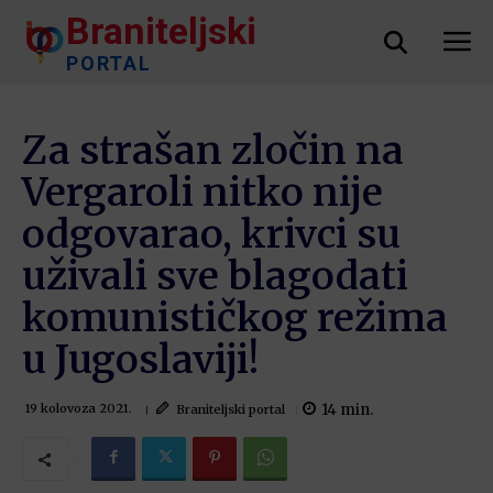
Braniteljski
PORTAL
Za strašan zločin na
Vergaroli nitko nije
odgovarao, krivci su
uživali sve blagodati
komunističkog režima
u Jugoslaviji!
14
min.
Braniteljski portal
19 kolovoza 2021.