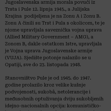
Jugoslavenska armija morala povući iz
Trsta i Pule 12. lipnja 1945., a Julijska
Krajina podijeljena je na Zonu A i Zonu B.
Zonu A činili su Trst i Pula s okolicom, te je
njome upravljala saveznička vojna uprava
(Allied Military Government – AMG), a
Zonom B, dakle ostatkom Istre, upravljala
je Vojna uprava Jugoslavenske armije
(VUJA). Sjedište potonje nalazilo se u
Opatiji, sve do 23. listopada 1948.
Stanovništvo Pule je od 1945. do 1947.
godine prolazilo kroz velike kušnje
podvojenosti, sukobâ, netolerancije i
međusobnih optuživanja dviju sukobljenih
idejno-nacionalnih opcija: komunističko-