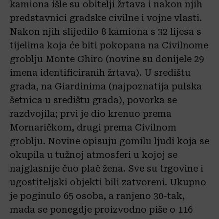
kamiona išle su obitelji žrtava i nakon njih
predstavnici gradske civilne i vojne vlasti.
Nakon njih slijedilo 8 kamiona s 32 lijesa s
tijelima koja će biti pokopana na Civilnome
groblju Monte Ghiro (novine su donijele 29
imena identificiranih žrtava). U središtu
grada, na Giardinima (najpoznatija pulska
šetnica u središtu grada), povorka se
razdvojila; prvi je dio krenuo prema
Mornaričkom, drugi prema Civilnom
groblju. Novine opisuju gomilu ljudi koja se
okupila u tužnoj atmosferi u kojoj se
najglasnije čuo plač žena. Sve su trgovine i
ugostiteljski objekti bili zatvoreni. Ukupno
je poginulo 65 osoba, a ranjeno 30-tak,
mada se ponegdje proizvodno piše o 116