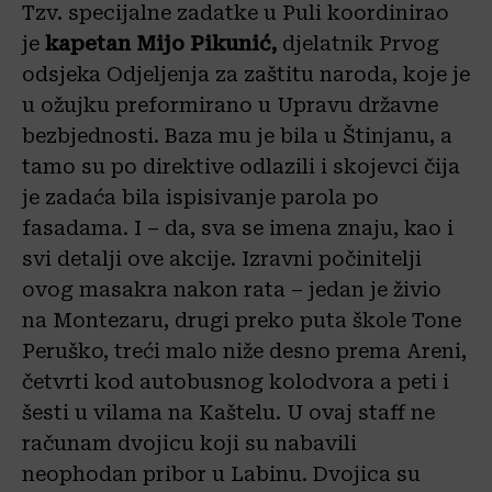
Tzv. specijalne zadatke u Puli koordinirao
je
kapetan Mijo Pikunić,
djelatnik Prvog
odsjeka Odjeljenja za zaštitu naroda, koje je
u ožujku preformirano u Upravu državne
bezbjednosti. Baza mu je bila u Štinjanu, a
tamo su po direktive odlazili i skojevci čija
je zadaća bila ispisivanje parola po
fasadama. I – da, sva se imena znaju, kao i
svi detalji ove akcije. Izravni počinitelji
ovog masakra nakon rata – jedan je živio
na Montezaru, drugi preko puta škole Tone
Peruško, treći malo niže desno prema Areni,
četvrti kod autobusnog kolodvora a peti i
šesti u vilama na Kaštelu. U ovaj staff ne
računam dvojicu koji su nabavili
neophodan pribor u Labinu. Dvojica su