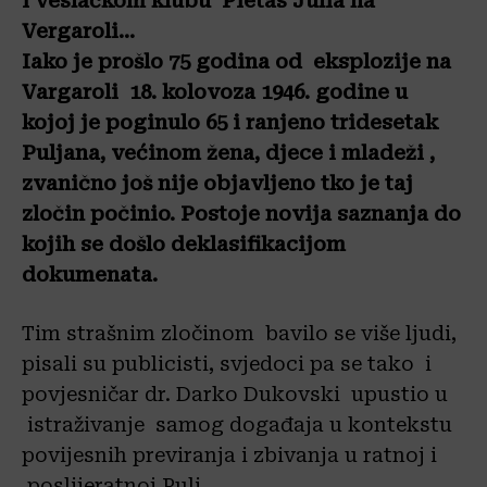
i veslačkom klubu Pietas Julia na
Vergaroli…
Iako je prošlo 75 godina od eksplozije na
Vargaroli 18. kolovoza 1946. godine u
kojoj je poginulo 65 i ranjeno tridesetak
Puljana, većinom žena, djece i mladeži ,
zvanično još nije objavljeno tko je taj
zločin počinio. Postoje novija saznanja do
kojih se došlo deklasifikacijom
dokumenata.
Tim strašnim zločinom bavilo se više ljudi,
pisali su publicisti, svjedoci pa se tako i
povjesničar dr. Darko Dukovski upustio u
istraživanje samog događaja u kontekstu
povijesnih previranja i zbivanja u ratnoj i
poslijeratnoj Puli.