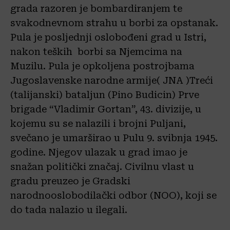
grada razoren je bombardiranjem te
svakodnevnom strahu u borbi za opstanak.
Pula je posljednji oslobođeni grad u Istri,
nakon teških borbi sa Njemcima na
Muzilu. Pula je opkoljena postrojbama
Jugoslavenske narodne armije( JNA )Treći
(talijanski) bataljun (Pino Budicin) Prve
brigade “Vladimir Gortan”, 43. divizije, u
kojemu su se nalazili i brojni Puljani,
svečano je umarširao u Pulu 9. svibnja 1945.
godine. Njegov ulazak u grad imao je
snažan politički značaj. Civilnu vlast u
gradu preuzeo je Gradski
narodnooslobodilački odbor (NOO), koji se
do tada nalazio u ilegali.