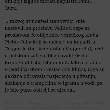
oni koji izgube morati napustiti Pulu i
Istru.
U takvoj atmosferi stanovnici Pule
nastavili su proslavu Velike Gospe sa
proslavom 60 obljetnice veslačkog kluba
Pietas Julia koji se nalazio na kupalištu
Vergarola (tal. Vergarolla i Vargarolla
)
, uvali
u pulskom zaljevu blizu uvale Fizela i
Brodogradilišta Tehnomont. Iako se radilo
o jedriličarskom i veslačkom klubu, toga su
se dana održavala natjecanja u plivanju,
skakanju s trampolina te igrama u vodi, pa
je bilo puno obitelji sa djecom.
Eksplozija 9 tona eksploziva -18.kolovoza 1946.godine, poslušnici OZNE,
aktivirali su i detonirali mine na kupalištu i veslačkom klubu Pietas