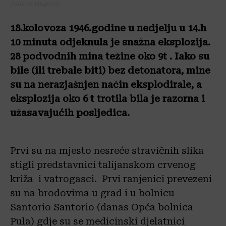
Julia na Vergaroli
18.kolovoza 1946.godine u nedjelju u 14.h
10 minuta odjeknula je snažna eksplozija.
28 podvodnih mina težine oko 9t . Iako su
bile (ili trebale biti) bez detonatora, mine
su na nerazjašnjen način eksplodirale, a
eksplozija oko 6 t trotila bila je razorna i
užasavajućih posljedica.
Prvi su na mjesto nesreće stravičnih slika
stigli predstavnici talijanskom crvenog
križa i vatrogasci. Prvi ranjenici prevezeni
su na brodovima u grad i u bolnicu
Santorio Santorio (danas Opća bolnica
Pula) gdje su se medicinski djelatnici