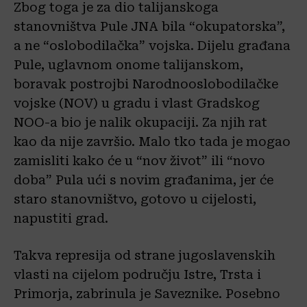
Zbog toga je za dio talijanskoga
stanovništva Pule JNA bila “okupatorska”,
a ne “oslobodilačka” vojska. Dijelu građana
Pule, uglavnom onome talijanskom,
boravak postrojbi Narodnooslobodilačke
vojske (NOV) u gradu i vlast Gradskog
NOO-a bio je nalik okupaciji. Za njih rat
kao da nije završio. Malo tko tada je mogao
zamisliti kako će u “nov život” ili “novo
doba” Pula ući s novim građanima, jer će
staro stanovništvo, gotovo u cijelosti,
napustiti grad.
Takva represija od strane jugoslavenskih
vlasti na cijelom području Istre, Trsta i
Primorja, zabrinula je Saveznike. Posebno