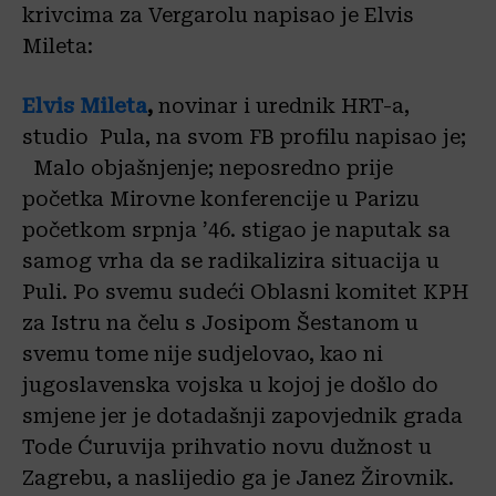
krivcima za Vergarolu napisao je Elvis
Mileta:
Elvis Mileta
,
novinar i urednik HRT-a,
studio Pula, na svom FB profilu napisao je;
Malo objašnjenje; neposredno prije
početka Mirovne konferencije u Parizu
početkom srpnja ’46. stigao je naputak sa
samog vrha da se radikalizira situacija u
Puli. Po svemu sudeći Oblasni komitet KPH
za Istru na čelu s Josipom Šestanom u
svemu tome nije sudjelovao, kao ni
jugoslavenska vojska u kojoj je došlo do
smjene jer je dotadašnji zapovjednik grada
Tode Ćuruvija prihvatio novu dužnost u
Zagrebu, a naslijedio ga je Janez Žirovnik.