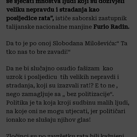
se sjećati mnoštva ljudi koji su doživjeli
veliku nepravdu i stradanja kao
posljedice rata”,
ističe saborski zastupnik
talijanske nacionalne manjine
Furio Radin
.
Da to je po onoj Slobodana Miloševića:“ Ta
tko nas to bre zavadi!“
Da ne bi slučajno osudio fašizam kao
uzrok i posljedicu tih velikih nepravdi i
stradanja, koji su izazvali rat!? E to ne ,
nego zamagljuje sa „ bez politizacije“.
Politika je ta koja kroji sudbinu malih ljudi,
na koje oni ne mogu utjecati, jer političari
ionako ne slušaju njihov glas!
Zločinci su po završetku rata bili kažnjeni,