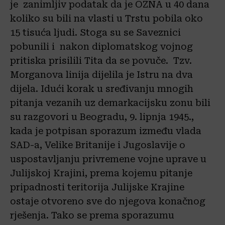
je zanimljiv podatak da je OZNA u 40 dana
koliko su bili na vlasti u Trstu pobila oko
15 tisuća ljudi. Stoga su se Saveznici
pobunili i nakon diplomatskog vojnog
pritiska prisilili Tita da se povuče. Tzv.
Morganova linija dijelila je Istru na dva
dijela. Idući korak u sređivanju mnogih
pitanja vezanih uz demarkacijsku zonu bili
su razgovori u Beogradu, 9. lipnja 1945.,
kada je potpisan sporazum između vlada
SAD-a, Velike Britanije i Jugoslavije o
uspostavljanju privremene vojne uprave u
Julijskoj Krajini, prema kojemu pitanje
pripadnosti teritorija Julijske Krajine
ostaje otvoreno sve do njegova konačnog
rješenja. Tako se prema sporazumu