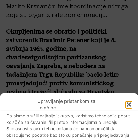
Marko Krznarić u ime koordinacije udruga
koje su organizirale komemoraciju.
Okupljenima se obratio i politički
zatvorenik Branimir Petener koji je 8.
svibnja 1965. godine, na
dvadesetgodišnjicu partizanskog
osvajanja Zagreba, s nebodera na
tadašnjem Trgu Republike bacio letke
prosvjedujući protiv komunističkog
režima i tražeći slobodu za Hrvatsku.
Upravljanje pristankom za
kolačiće
Povjesničar dr. Josip Jurčević izrazio je
Da bismo pružili najbolje iskustvo, koristimo tehnologije poput
žaljenje što se nevine žrtve partizanskih i
kolačića za čuvanje i/ili pristup informacijama o uređaju.
komunističkih vlasti ne komemoriraju uz
Suglasnost s ovim tehnologijama će nam omogućiti da
snažniju podršku države i javnih glasila. Na
obrađujemo podatke kao što su ponašanje pri pregledavanju