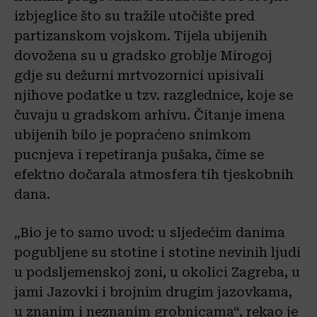
izbjeglice što su tražile utočište pred
partizanskom vojskom. Tijela ubijenih
dovožena su u gradsko groblje Mirogoj
gdje su dežurni mrtvozornici upisivali
njihove podatke u tzv. razglednice, koje se
čuvaju u gradskom arhivu. Čitanje imena
ubijenih bilo je popraćeno snimkom
pucnjeva i repetiranja pušaka, čime se
efektno dočarala atmosfera tih tjeskobnih
dana.
„Bio je to samo uvod: u sljedećim danima
pogubljene su stotine i stotine nevinih ljudi
u podsljemenskoj zoni, u okolici Zagreba, u
jami Jazovki i brojnim drugim jazovkama,
u znanim i neznanim grobnicama“, rekao je