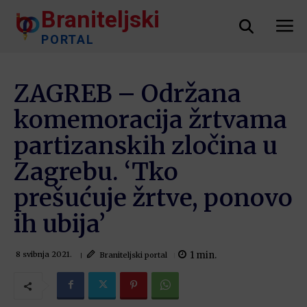
Braniteljski
PORTAL
ZAGREB – Održana
komemoracija žrtvama
partizanskih zločina u
Zagrebu. ‘Tko
prešućuje žrtve, ponovo
ih ubija’
1
min.
Braniteljski portal
8 svibnja 2021.