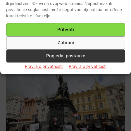
ili jedinstveni ID-ovi na ovoj web stranici. Nepristanak ili
skup u subotu pozvani su i predstavnici
povlačenje suglasnosti može negativno utjecati na određene
stranih veleposlanstava, ali se nije pojavio
karakteristike i funkcije.
nitko, iako Europska unija svojim
deklaracijama poziva na osudu
Prihvati
komunističkog sustava i njegovih zločina.
Zabrani
„Riječima nobelovca Elija Wiesela: tko
prešućuje žrtve, ponovo ih ubija“, rekao je
Pogledaj postavke
Jurčević.
Pravila o privatnosti
Pravila o privatnosti