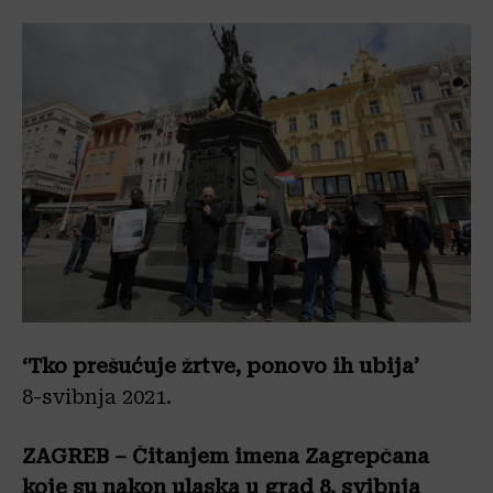
‘Tko prešućuje žrtve, ponovo ih ubija’
8-svibnja 2021.
ZAGREB – Čitanjem imena Zagrepčana
koje su nakon ulaska u grad 8. svibnja