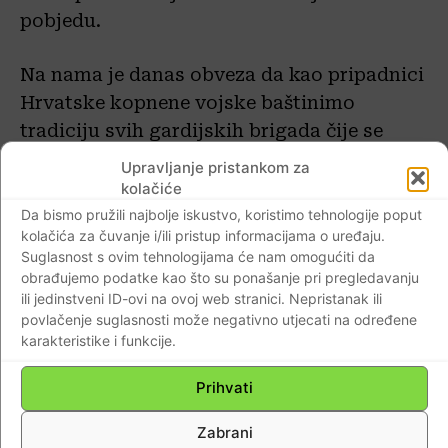
pobjedu.
Na nama je danas obveza da kao pripadnici
Hrvatske kopnene vojske baštinimo
tradiciju svih gardijskih brigada čije se
bojne nalaze u našem sastavu i da svojim
Upravljanje pristankom za
radom, trudom i zalaganjem razvijamo i
kolačiće
čuvamo zajedništvo i moralne vrijednosti
Da bismo pružili najbolje iskustvo, koristimo tehnologije poput
kolačića za čuvanje i/ili pristup informacijama o uređaju.
koje proizlaze iz obrambenog
Suglasnost s ovim tehnologijama će nam omogućiti da
Domovinskog rata. Vođeni domoljubljem,
obrađujemo podatke kao što su ponašanje pri pregledavanju
motivirano i predano nastavit ćemo s
ili jedinstveni ID-ovi na ovoj web stranici. Nepristanak ili
povlačenje suglasnosti može negativno utjecati na određene
provedbom svih dodijeljenih zadaća i
karakteristike i funkcije.
pokazati da smo snaga na koju hrvatski
narod uvijek može računati.
Prihvati
Zabrani
Uz iskrene pozdrave, još jednom Vam