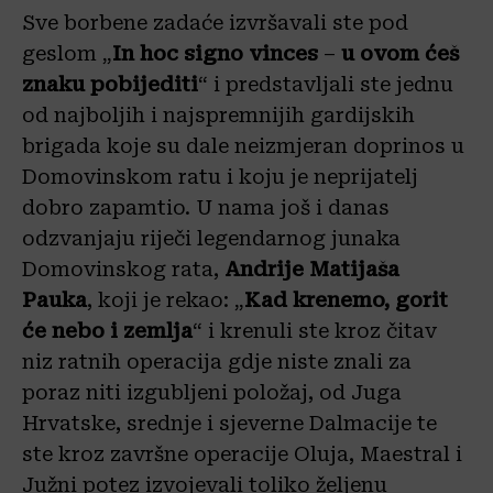
Sve borbene zadaće izvršavali ste pod
geslom „
In hoc signo vinces
–
u ovom ćeš
znaku pobijediti
“ i predstavljali ste jednu
od najboljih i najspremnijih gardijskih
brigada koje su dale neizmjeran doprinos u
Domovinskom ratu i koju je neprijatelj
dobro zapamtio. U nama još i danas
odzvanjaju riječi legendarnog junaka
Domovinskog rata,
Andrije Matijaša
Pauka
, koji je rekao: „
Kad krenemo, gorit
će nebo i zemlja
“ i krenuli ste kroz čitav
niz ratnih operacija gdje niste znali za
poraz niti izgubljeni položaj, od Juga
Hrvatske, srednje i sjeverne Dalmacije te
ste kroz završne operacije Oluja, Maestral i
Južni potez izvojevali toliko željenu