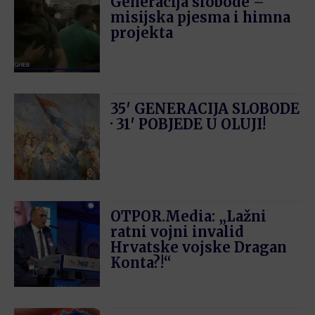
Generacija slobode –
misijska pjesma i himna
projekta
35′ GENERACIJA SLOBODE
· 31′ POBJEDE U OLUJI!
OTPOR.Media: „Lažni
ratni vojni invalid
Hrvatske vojske Dragan
Konta?!“