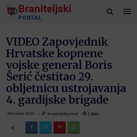
Braniteljski
PORTAL
VIDEO Zapovjednik
Hrvatske kopnene
vojske general Boris
Šerić čestitao 29.
obljetnicu ustrojavanja
4. gardijske brigade
1
min.
Braniteljski portal
28 travnja 2020.