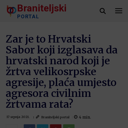
Braniteljski
PORTAL
Zar je to Hrvatski
Sabor koji izglasava da
hrvatski narod koji je
žrtva velikosrpske
agresije, plaća umjesto
agresora civilnim
žrtvama rata?
4
min.
Braniteljski portal
17 srpnja 2021.