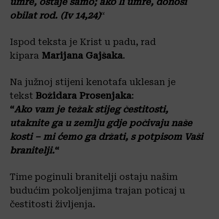
umre, ostaje samo; ako li umre,
donosi
obilat rod. (Iv 14,24)
“
Ispod teksta je Krist u padu, rad
kipara
Marijana Gajšaka
.
Na južnoj stijeni kenotafa uklesan je
tekst
Božidara Prosenjaka
:
“
Ako vam je težak stijeg čestitosti,
utaknite ga u zemlju gdje počivaju naše
kosti – mi ćemo ga držati, s potpisom Vaši
branitelji.
“
Time poginuli branitelji ostaju našim
budućim pokoljenjima trajan poticaj u
čestitosti življenja.