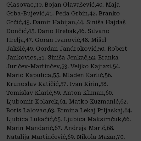
Glasovac,39. Bojan Glavašević,40. Maja
Grba-Bujević,41. Peđa Grbin,42. Branko
Grčić,43. Damir Habijan,44. Siniša Hajdaš
Dončić,45. Dario Hrebak,46. Silvano
Hrelja,47. Goran Ivanović,48. Mišel
Jakšić,49. Gordan Jandroković,50. Robert
Jankovics,51. Siniša Jenkač,52. Branka
Juričev-Martinčev,53. Veljko Kajtazi,54.
Mario Kapulica,55. Mladen Karlić,56.
Krunoslav Katičić,57. Ivan Kirin,58.
Tomislav Klarić,59. Anton Kliman,60.
Ljubomir Kolarek,61. Matko Kuzmanić,62.
Boris Lalovac,63. Ermina Lekaj Prljaskaj,64.
Ljubica Lukačić,65. Ljubica Maksimčuk,66.
Marin Mandarić,67. Andreja Marić,68.
Natalija Martinčević,69. Nikola Mažar,70.