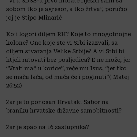
“Vi u SDSS-u prvo morate riješiti sami sa
sobom tko je agresor, a tko žrtva”, poručio
joj je Stipo Mlinarić
Koji logori diljem RH? Koje to mnogobrojne
kolone? One koje ste vi Srbi izazvali, sa
ciljem stvaranja Velike Srbije? A vi Srbi bi
htjeli ratovati bez posljedica? E ne može, jer
“Vrati mač u korice”, reče mu Isus, “jer tko
se mača laća, od mača će i poginuti”( Matej
26:52)
Zar je to ponosan Hrvatski Sabor na
braniku hrvatske državne samobitnosti?
Zar je spao na 16 zastupnika?