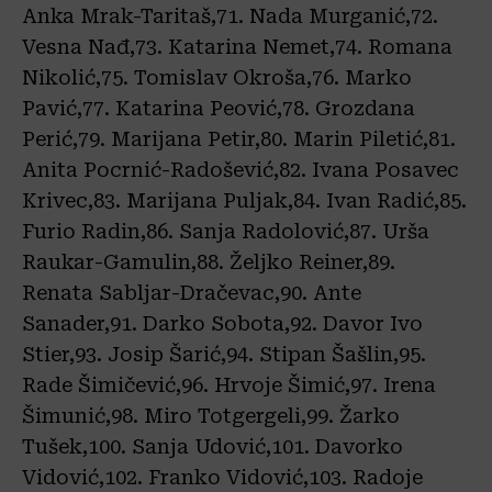
Anka Mrak-Taritaš,71. Nada Murganić,72.
Vesna Nađ,73. Katarina Nemet,74. Romana
Nikolić,75. Tomislav Okroša,76. Marko
Pavić,77. Katarina Peović,78. Grozdana
Perić,79. Marijana Petir,80. Marin Piletić,81.
Anita Pocrnić-Radošević,82. Ivana Posavec
Krivec,83. Marijana Puljak,84. Ivan Radić,85.
Furio Radin,86. Sanja Radolović,87. Urša
Raukar-Gamulin,88. Željko Reiner,89.
Renata Sabljar-Dračevac,90. Ante
Sanader,91. Darko Sobota,92. Davor Ivo
Stier,93. Josip Šarić,94. Stipan Šašlin,95.
Rade Šimičević,96. Hrvoje Šimić,97. Irena
Šimunić,98. Miro Totgergeli,99. Žarko
Tušek,100. Sanja Udović,101. Davorko
Vidović,102. Franko Vidović,103. Radoje