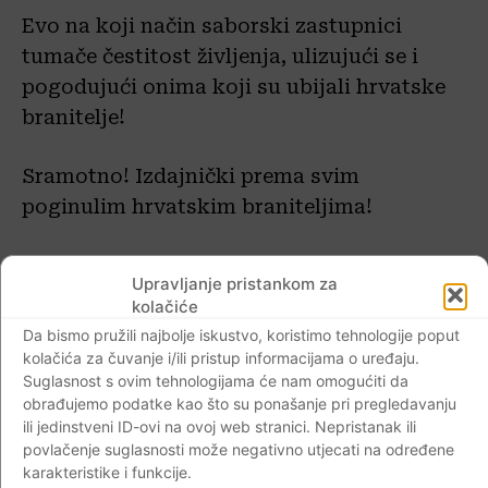
Evo na koji način saborski zastupnici
tumače čestitost življenja, ulizujući se i
pogodujući onima koji su ubijali hrvatske
branitelje!
Sramotno! Izdajnički prema svim
poginulim hrvatskim braniteljima!
Do kada će Proračun RH biti bankomat
Upravljanje pristankom za
vladajućima, zbog tri ruke u Hrvatskom
kolačiće
Saboru? – HRVATSKE PRAVICE
Da bismo pružili najbolje iskustvo, koristimo tehnologije poput
(hrvatskepraviceblog.com)
kolačića za čuvanje i/ili pristup informacijama o uređaju.
Suglasnost s ovim tehnologijama će nam omogućiti da
obrađujemo podatke kao što su ponašanje pri pregledavanju
ili jedinstveni ID-ovi na ovoj web stranici. Nepristanak ili
povlačenje suglasnosti može negativno utjecati na određene
karakteristike i funkcije.