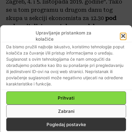
Zagreb, 4. i 5. listopada 2019. godine“. Tako
se u tom programu u drugom danu tog
skupa u sekciji ekonomista za 12.30
pod
pokroviteljstvom stalnog sudskog
Upravljanje pristankom za
vještaka Zrinka Ručevića
najavljuje tema
kolačiće
„Tečajne i razlike kamata u CHF i s
Da bismo pružili najbolje iskustvo, koristimo tehnologije poput
valutnom klauzulom u CHF (primjeri
kolačića za čuvanje i/ili pristup informacijama o uređaju.
izračuna, posebnosti konvertiranih kredita,
Suglasnost s ovim tehnologijama će nam omogućiti da
obrađujemo podatke kao što su ponašanje pri pregledavanju
najnovija sudska praksa)“.
Dakle, bila je
ili jedinstveni ID-ovi na ovoj web stranici. Nepristanak ili
riječ i o konvertiranim kreditima o kojima
povlačenje suglasnosti može negativno utjecati na određene
na Vrhovnom sudu treba odlučivati i
karakteristike i funkcije.
njegova supruga Goranka Barać Ručević
.
Prihvati
Kako je već Vrhovni sud odlučivao o
Zabrani
konvertiranim kreditima, a odluka koja je
Pogledaj postavke
na Građanskom odjelu Vrhovnog suda