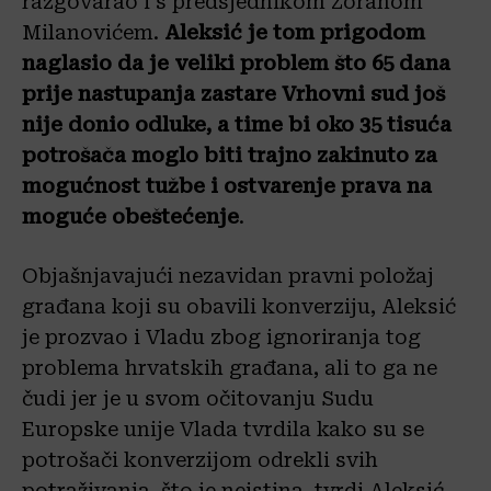
razgovarao i s predsjednikom Zoranom
Milanovićem.
Aleksić je tom prigodom
naglasio da je veliki problem što 65 dana
prije nastupanja zastare Vrhovni sud još
nije donio odluke, a time bi oko 35 tisuća
potrošača moglo biti trajno zakinuto za
mogućnost tužbe i ostvarenje prava na
moguće obeštećenje
.
Objašnjavajući nezavidan pravni položaj
građana koji su obavili konverziju, Aleksić
je prozvao i Vladu zbog ignoriranja tog
problema hrvatskih građana, ali to ga ne
čudi jer je u svom očitovanju Sudu
Europske unije Vlada tvrdila kako su se
potrošači konverzijom odrekli svih
potraživanja, što je neistina, tvrdi Aleksić.