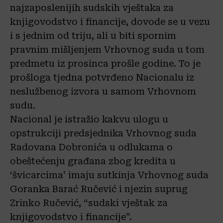
najzaposlenijih sudskih vještaka za
knjigovodstvo i financije, dovode se u vezu
i s jednim od triju, ali u biti spornim
pravnim mišljenjem Vrhovnog suda u tom
predmetu iz prosinca prošle godine. To je
prošloga tjedna potvrđeno Nacionalu iz
neslužbenog izvora u samom Vrhovnom
sudu.
Nacional je istražio kakvu ulogu u
opstrukciji predsjednika Vrhovnog suda
Radovana Dobronića u odlukama o
obeštećenju građana zbog kredita u
‘švicarcima’ imaju sutkinja Vrhovnog suda
Goranka Barać Ručević i njezin suprug
Zrinko Ručević, “sudski vještak za
knjigovodstvo i financije”.