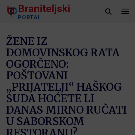
Braniteljski
PORTAL
ŽENE IZ
DOMOVINSKOG RATA
OGORČENO:
POŠTOVANI
„PRIJATELJI“ HAŠKOG
SUDA HOĆETE LI
DANAS MIRNO RUČATI
U SABORSKOM
RESTORANU?