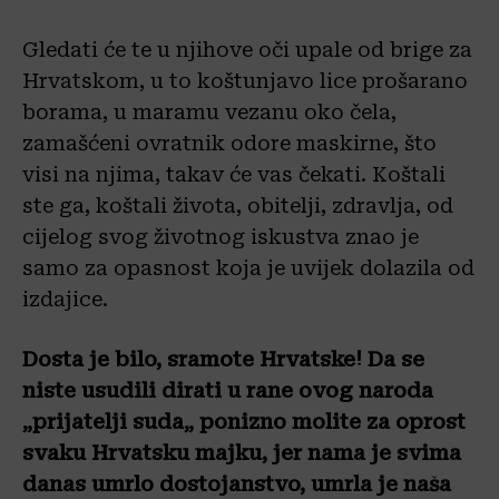
Gledati će te u njihove oči upale od brige za
Hrvatskom, u to koštunjavo lice prošarano
borama, u maramu vezanu oko čela,
zamašćeni ovratnik odore maskirne, što
visi na njima, takav će vas čekati. Koštali
ste ga, koštali života, obitelji, zdravlja, od
cijelog svog životnog iskustva znao je
samo za opasnost koja je uvijek dolazila od
izdajice.
Dosta je bilo, sramote Hrvatske! Da se
niste usudili dirati u rane ovog naroda
„prijatelji suda„ ponizno molite za oprost
svaku Hrvatsku majku, jer nama je svima
danas umrlo dostojanstvo, umrla je naša