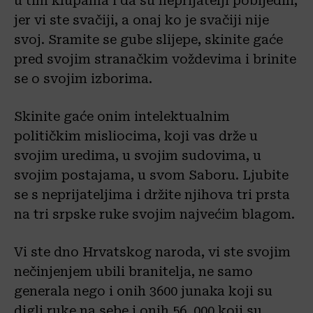
u tim klupama i da su neprijatelji pobijedili,
jer vi ste svačiji, a onaj ko je svačiji nije
svoj. Sramite se gube slijepe, skinite gaće
pred svojim stranačkim voždevima i brinite
se o svojim izborima.
Skinite gaće onim intelektualnim
političkim misliocima, koji vas drže u
svojim uredima, u svojim sudovima, u
svojim postajama, u svom Saboru. Ljubite
se s neprijateljima i držite njihova tri prsta
na tri srpske ruke svojim najvećim blagom.
​Vi ste dno Hrvatskog naroda, vi ste svojim
nečinjenjem ubili branitelja, ne samo
generala nego i onih 3600 junaka koji su
digli ruke na sebe i onih 56. 000 koji su