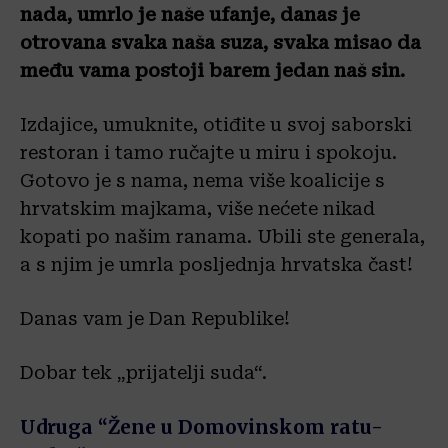
nada, umrlo je naše ufanje, danas je
otrovana svaka naša suza, svaka misao da
među vama postoji barem jedan naš sin.
Izdajice, umuknite, otiđite u svoj saborski
restoran i tamo ručajte u miru i spokoju.
Gotovo je s nama, nema više koalicije s
hrvatskim majkama, više nećete nikad
kopati po našim ranama. Ubili ste generala,
a s njim je umrla posljednja hrvatska čast!
Danas vam je Dan Republike!
Dobar tek „prijatelji suda“.
Udruga “Žene u Domovinskom ratu-