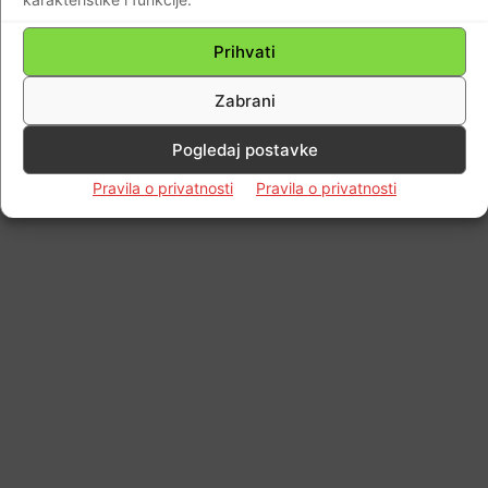
Prihvati
Impressum
Kontaktirajte nas
Pravila o privatnosti
© Newspaper WordPress Theme by TagDiv
Zabrani
Pogledaj postavke
Pravila o privatnosti
Pravila o privatnosti