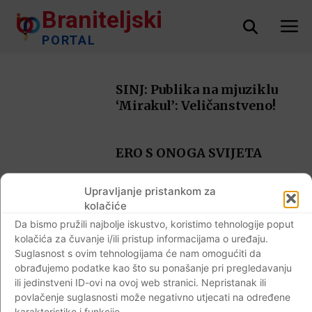
Braniteljski
PORTAL
SINJ: Publika na mjuziklu
‘Mirakul’: Veličanstveno!
ERO S ONOGA SVIJETA
Upravljanje pristankom za
kolačiće
Da bismo pružili najbolje iskustvo, koristimo tehnologije poput
kolačića za čuvanje i/ili pristup informacijama o uređaju.
Suglasnost s ovim tehnologijama će nam omogućiti da
7
8
9
obrađujemo podatke kao što su ponašanje pri pregledavanju
ili jedinstveni ID-ovi na ovoj web stranici. Nepristanak ili
povlačenje suglasnosti može negativno utjecati na određene
karakteristike i funkcije.