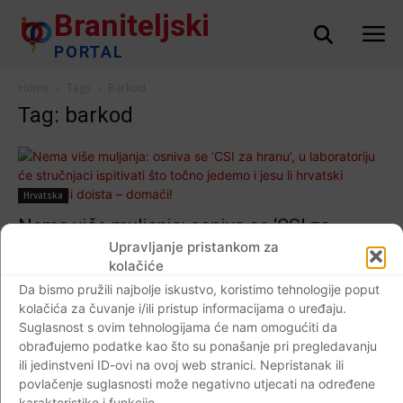
Braniteljski
PORTAL
Home
Tags
Barkod
Tag: barkod
Hrvatska
Nema više muljanja: osniva se ‘CSI za
hranu’, u laboratoriju će stručnjaci ispitivati
Upravljanje pristankom za
kolačiće
što točno jedemo i jesu li hrvatski proizvodi
Da bismo pružili najbolje iskustvo, koristimo tehnologije poput
doista – domaći!
kolačića za čuvanje i/ili pristup informacijama o uređaju.
Braniteljski portal
-
17.08.2017
0
Suglasnost s ovim tehnologijama će nam omogućiti da
obrađujemo podatke kao što su ponašanje pri pregledavanju
ili jedinstveni ID-ovi na ovoj web stranici. Nepristanak ili
povlačenje suglasnosti može negativno utjecati na određene
karakteristike i funkcije.