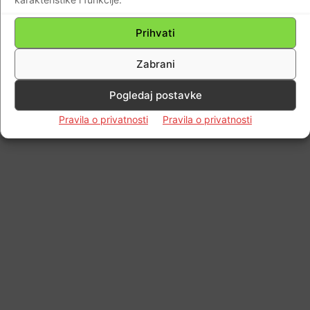
Impressum
Kontaktirajte nas
Pravila o privatnosti
© Newspaper WordPress Theme by TagDiv
Prihvati
Zabrani
Pogledaj postavke
Pravila o privatnosti
Pravila o privatnosti