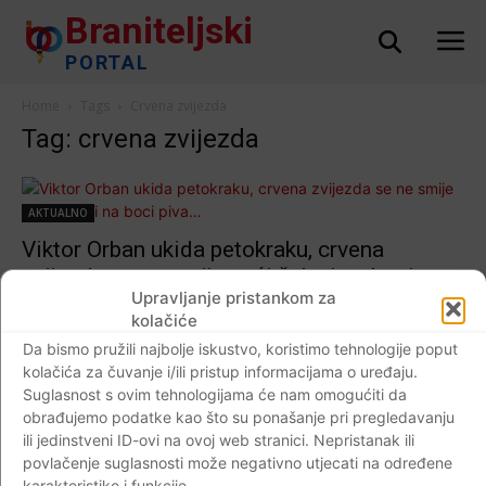
Braniteljski
PORTAL
Home
Tags
Crvena zvijezda
Tag: crvena zvijezda
AKTUALNO
Viktor Orban ukida petokraku, crvena
zvijezda se ne smije naći čak ni na boci
Upravljanje pristankom za
piva…
kolačiće
Braniteljski portal
-
16.08.2019
0
Da bismo pružili najbolje iskustvo, koristimo tehnologije poput
kolačića za čuvanje i/ili pristup informacijama o uređaju.
Suglasnost s ovim tehnologijama će nam omogućiti da
obrađujemo podatke kao što su ponašanje pri pregledavanju
ili jedinstveni ID-ovi na ovoj web stranici. Nepristanak ili
Impressum
Kontaktirajte nas
Pravila o privatnosti
povlačenje suglasnosti može negativno utjecati na određene
© Newspaper WordPress Theme by TagDiv
karakteristike i funkcije.