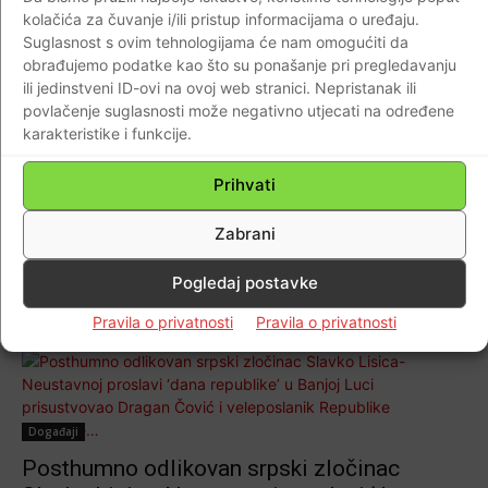
kolačića za čuvanje i/ili pristup informacijama o uređaju.
UZNEMIRUJUĆI VIDEO! “Čestitka” za Dan
Suglasnost s ovim tehnologijama će nam omogućiti da
Republike Srpske…
obrađujemo podatke kao što su ponašanje pri pregledavanju
Braniteljski portal
-
12.01.2019
1
ili jedinstveni ID-ovi na ovoj web stranici. Nepristanak ili
povlačenje suglasnosti može negativno utjecati na određene
karakteristike i funkcije.
Dijaspora
Prihvati
I tako mu je istekao mandat! Pokrenuta
Zabrani
procedura za smjenu veleposlanika u BiH
Ivana Del Vechija
Pogledaj postavke
Braniteljski portal
-
11.01.2019
11
Pravila o privatnosti
Pravila o privatnosti
Događaji
Posthumno odlikovan srpski zločinac