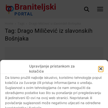
Braniteljski
PORTAL
Home
Tags
Drago Miličević iz slavonskih Bošnjaka
Tag: Drago Miličević iz slavonskih
Bošnjaka
Upravljanje pristankom za
kolačiće
Da bismo pružili najbolje iskustvo, koristimo tehnologije poput
kolačića za čuvanje i/ili pristup informacijama o uređaju.
Suglasnost s ovim tehnologijama će nam omogućiti da
obrađujemo podatke kao što su ponašanje pri pregledavanju
ili jedinstveni ID-ovi na ovoj web stranici. Nepristanak ili
povlačenje suglasnosti može negativno utjecati na određene
Dijaspora
karakteristike i funkcije.