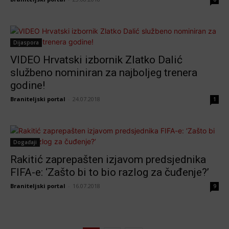
Dijaspora
VIDEO Hrvatski izbornik Zlatko Dalić
službeno nominiran za najboljeg trenera
godine!
Braniteljski portal
-
24.07.2018
1
Događaji
Rakitić zaprepašten izjavom predsjednika
FIFA-e: ‘Zašto bi to bio razlog za čuđenje?’
Braniteljski portal
-
16.07.2018
9