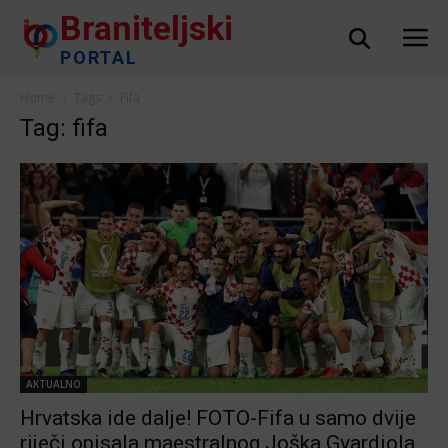
Braniteljski
PORTAL
Home
Tags
Fifa
Tag: fifa
AKTUALNO
Hrvatska ide dalje! FOTO-Fifa u samo dvije
riječi opisala maestralnog Joška Gvardiola