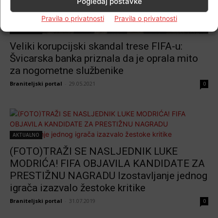
Pogledaj postavke
Pravila o privatnosti
Pravila o privatnosti
AKTUALNO
Veliki korupcijski skandal trese FIFA-u:
Švicarska banka priznala da je oprala mito
za nogometne službenike
Braniteljski portal
-
29.05.2021
0
AKTUALNO
(FOTO)TRAŽI SE NASLJEDNIK LUKE
MODRIĆA! FIFA OBJAVILA KANDIDATE ZA
PRESTIŽNU NAGRADU Izostavljanje jednog
igrača izazvalo žestoke kritike
Braniteljski portal
-
31.07.2019
0