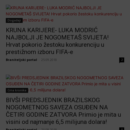
Događaji
KRUNA KARIJERE- LUKA MODRIĆ
NAJBOLJI JE NOGOMETAŠ SVIJETA!
Hrvat pokorio žestoku konkurenciju u
prestižnom izboru FIFA-e
Braniteljski portal
-
25.09.2018
2
Crna kronika
BIVŠI PREDSJEDNIK BRAZILSKOG
NOGOMETNOG SAVEZA OSUĐEN NA
ČETIRI GODINE ZATVORA Primio je mita u
visini od najmanje 6,5 milijuna dolara!
Braniteljski portal
-
23.08.2018
0