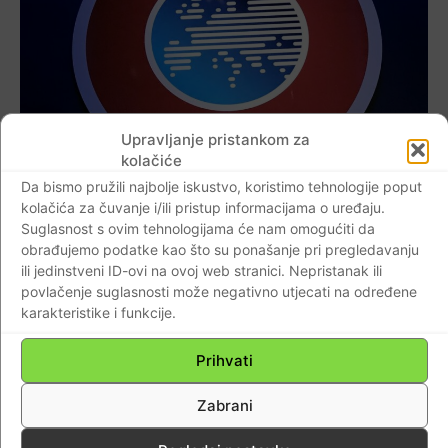
Upravljanje pristankom za
kolačiće
Da bismo pružili najbolje iskustvo, koristimo tehnologije poput
AKTUALNO
kolačića za čuvanje i/ili pristup informacijama o uređaju.
Europski savezi prijete napuštanjem FIFA-e.
Suglasnost s ovim tehnologijama će nam omogućiti da
Evo zašto.
obrađujemo podatke kao što su ponašanje pri pregledavanju
ili jedinstveni ID-ovi na ovoj web stranici. Nepristanak ili
Braniteljski portal
-
20.10.2021
0
povlačenje suglasnosti može negativno utjecati na određene
karakteristike i funkcije.
Prihvati
Zabrani