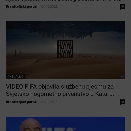
Braniteljski portal
-
01.12.2022
0
AKTUALNO
VIDEO FIFA objavila službenu pjesmu za
Svjetsko nogometno prvenstvo u Kataru…
Braniteljski portal
-
01.04.2022
0