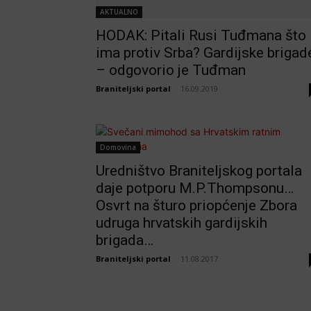
AKTUALNO
HODAK: Pitali Rusi Tuđmana što
ima protiv Srba? Gardijske brigad
– odgovorio je Tuđman
Braniteljski portal
-
16.09.2019
Domovina
Uredništvo Braniteljskog portala
daje potporu M.P.Thompsonu…
Osvrt na šturo priopćenje Zbora
udruga hrvatskih gardijskih
brigada…
Braniteljski portal
-
11.08.2017