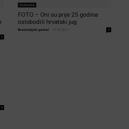
Domovina
FOTO – Oni su prije 25 godina
e
oslobodili hrvatski jug
Braniteljski portal
-
21.10.2017
0
0
0