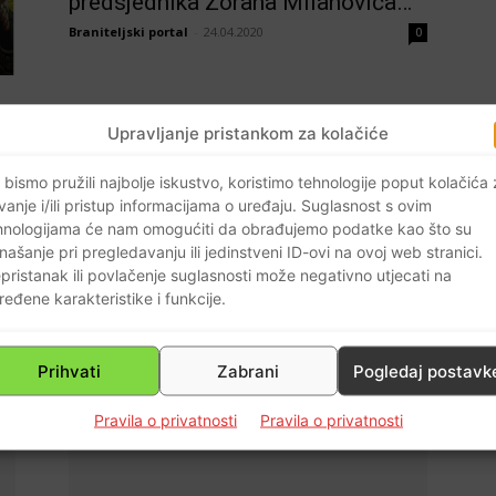
predsjednika Zorana Milanovića…
Braniteljski portal
-
24.04.2020
0
Upravljanje pristankom za kolačiće
 bismo pružili najbolje iskustvo, koristimo tehnologije poput kolačića
vanje i/ili pristup informacijama o uređaju. Suglasnost s ovim
hnologijama će nam omogućiti da obrađujemo podatke kao što su
0
našanje pri pregledavanju ili jedinstveni ID-ovi na ovoj web stranici.
pristanak ili povlačenje suglasnosti može negativno utjecati na
ređene karakteristike i funkcije.
Prihvati
Zabrani
Pogledaj postavk
Pravila o privatnosti
Pravila o privatnosti