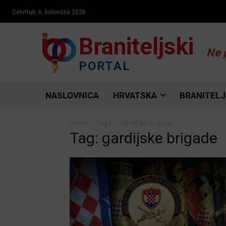
Četvrtak, 6. kolovoza 2026.
Braniteljski
Ne 
PORTAL
NASLOVNICA
HRVATSKA
BRANITELJ
Home
Tags
Gardijske brigade
Tag: gardijske brigade