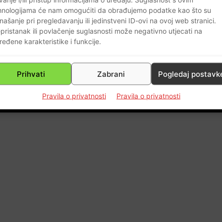
hnologijama će nam omogućiti da obrađujemo podatke kao što su
našanje pri pregledavanju ili jedinstveni ID-ovi na ovoj web stranici.
pristanak ili povlačenje suglasnosti može negativno utjecati na
ređene karakteristike i funkcije.
0
Prihvati
Zabrani
Pogledaj postavk
Pravila o privatnosti
Pravila o privatnosti