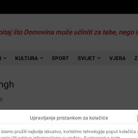
pitaj što Domovina može učiniti za tebe, nego 
I
KULTURA
SPORT
SVIJET
VJERA
Z
ingh
Upravljanje pristankom za kolačiće
a
 bismo pružili najbolje iskustvo, koristimo tehnologije poput kolačića
j
vanje i/ili pristup informacijama o uređaju. Suglasnost s ovim