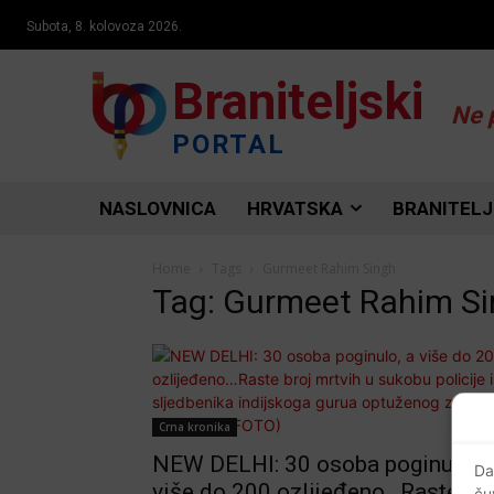
Subota, 8. kolovoza 2026.
Braniteljski
Ne 
PORTAL
NASLOVNICA
HRVATSKA
BRANITELJ
Home
Tags
Gurmeet Rahim Singh
Tag: Gurmeet Rahim S
Crna kronika
NEW DELHI: 30 osoba poginulo, 
Da
više do 200 ozlijeđeno…Raste bro
ču