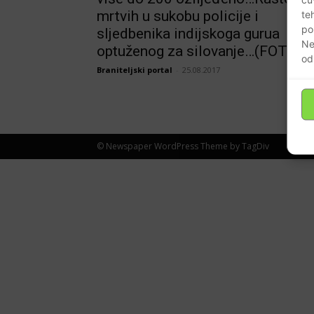
mrtvih u sukobu policije i
te
po
sljedbenika indijskoga gurua
Ne
optuženog za silovanje…(FOTO)
od
Braniteljski portal
-
25.08.2017
© Newspaper WordPress Theme by TagDiv