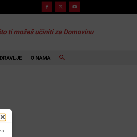
što ti možeš učiniti za Domovinu
DRAVLJE
O NAMA
 za