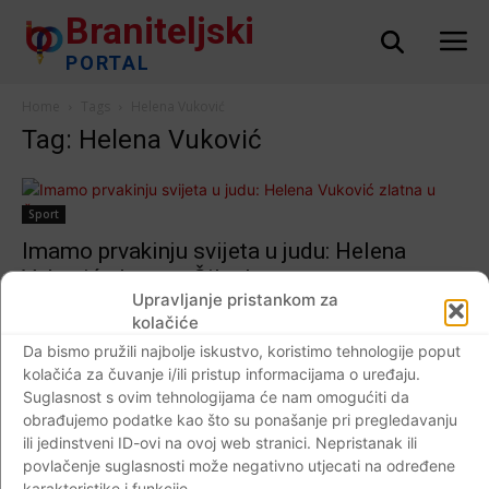
Braniteljski
PORTAL
Home
Tags
Helena Vuković
Tag: Helena Vuković
Sport
Imamo prvakinju svijeta u judu: Helena
Vuković zlatna u Čileu!
Upravljanje pristankom za
Braniteljski portal
-
14.08.2017
0
kolačiće
Da bismo pružili najbolje iskustvo, koristimo tehnologije poput
kolačića za čuvanje i/ili pristup informacijama o uređaju.
Suglasnost s ovim tehnologijama će nam omogućiti da
Impressum
Kontaktirajte nas
Pravila o privatnosti
obrađujemo podatke kao što su ponašanje pri pregledavanju
ili jedinstveni ID-ovi na ovoj web stranici. Nepristanak ili
© Newspaper WordPress Theme by TagDiv
povlačenje suglasnosti može negativno utjecati na određene
karakteristike i funkcije.