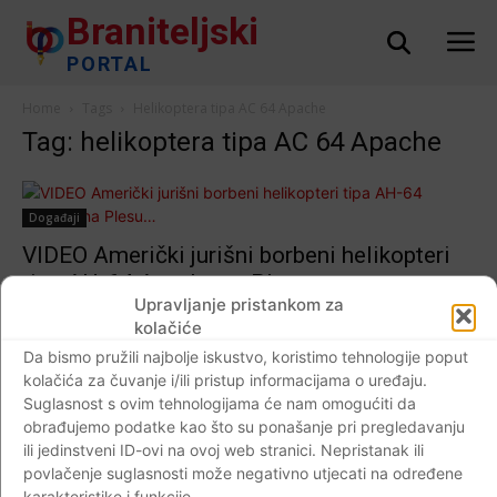
Braniteljski
PORTAL
Home
Tags
Helikoptera tipa AC 64 Apache
Tag: helikoptera tipa AC 64 Apache
Događaji
VIDEO Američki jurišni borbeni helikopteri
tipa AH-64 Apache na Plesu…
Upravljanje pristankom za
Braniteljski portal
-
07.11.2018
7
kolačiće
Da bismo pružili najbolje iskustvo, koristimo tehnologije poput
kolačića za čuvanje i/ili pristup informacijama o uređaju.
Suglasnost s ovim tehnologijama će nam omogućiti da
Impressum
Kontaktirajte nas
Pravila o privatnosti
obrađujemo podatke kao što su ponašanje pri pregledavanju
ili jedinstveni ID-ovi na ovoj web stranici. Nepristanak ili
© Newspaper WordPress Theme by TagDiv
povlačenje suglasnosti može negativno utjecati na određene
karakteristike i funkcije.