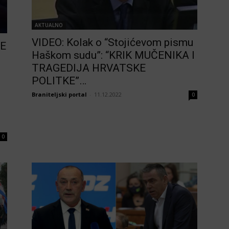
AKTUALNO
VIDEO: Kolak o “Stojićevom pismu
ŽE
Haškom sudu”: “KRIK MUČENIKA I
TRAGEDIJA HRVATSKE
POLITKE”…
Braniteljski portal
-
11.12.2022
0
0