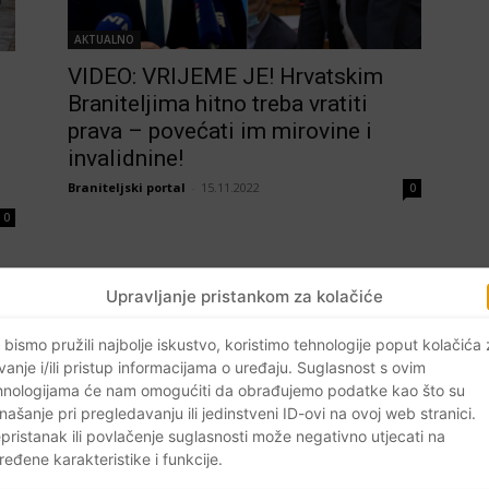
AKTUALNO
VIDEO: VRIJEME JE! Hrvatskim
Braniteljima hitno treba vratiti
prava – povećati im mirovine i
invalidnine!
Braniteljski portal
-
15.11.2022
0
0
Upravljanje pristankom za kolačiće
 bismo pružili najbolje iskustvo, koristimo tehnologije poput kolačića
vanje i/ili pristup informacijama o uređaju. Suglasnost s ovim
hnologijama će nam omogućiti da obrađujemo podatke kao što su
našanje pri pregledavanju ili jedinstveni ID-ovi na ovoj web stranici.
pristanak ili povlačenje suglasnosti može negativno utjecati na
ređene karakteristike i funkcije.
AKTUALNO