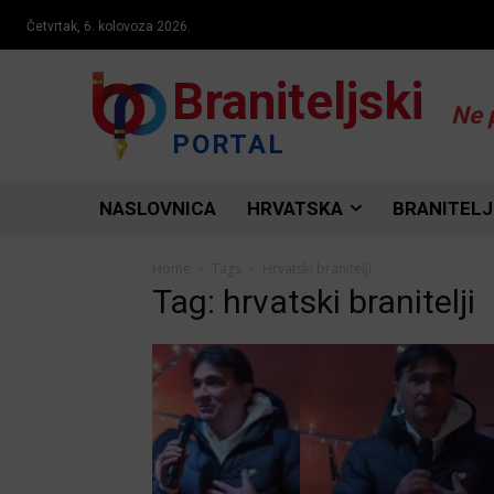
Četvrtak, 6. kolovoza 2026.
Braniteljski
Ne 
PORTAL
NASLOVNICA
HRVATSKA
BRANITELJ
Home
Tags
Hrvatski branitelji
Tag: hrvatski branitelji