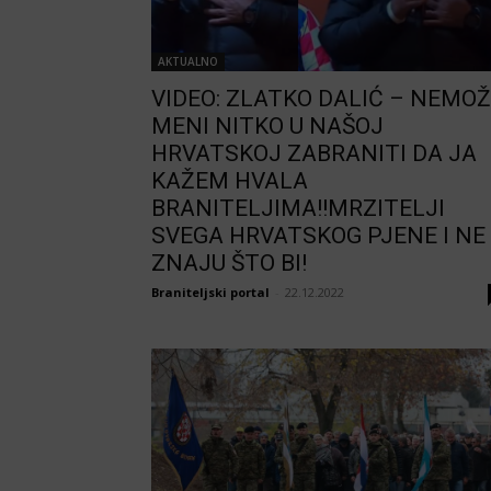
AKTUALNO
VIDEO: ZLATKO DALIĆ – NEMO
MENI NITKO U NAŠOJ
HRVATSKOJ ZABRANITI DA JA
KAŽEM HVALA
BRANITELJIMA!!MRZITELJI
SVEGA HRVATSKOG PJENE I NE
ZNAJU ŠTO BI!
Braniteljski portal
-
22.12.2022