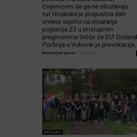
činjenicom da ga ne obožavaju
svi.Hrvatska je propustila dati
crveno svjetlo na otvaranje
poglavlja 23 u pristupnim
pregovorima Srbije za EU! Dolaza
Porfirija u Vukovar je provokacija.
Braniteljski portal
-
16.10.2022
AKTUALNO