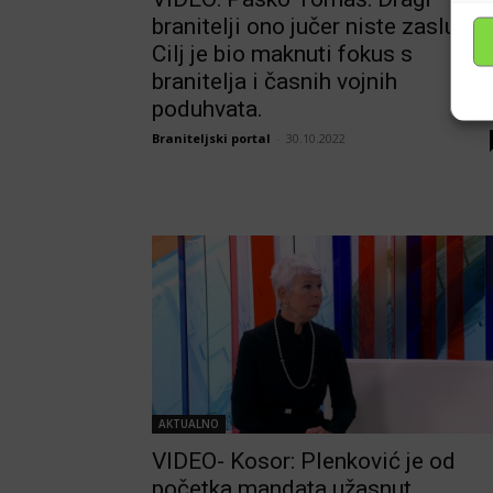
branitelji ono jučer niste zaslužili.
Cilj je bio maknuti fokus s
branitelja i časnih vojnih
poduhvata.
Braniteljski portal
-
30.10.2022
AKTUALNO
VIDEO- Kosor: Plenković je od
početka mandata užasnut