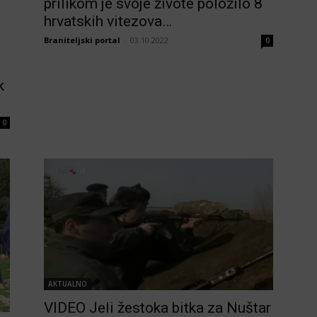
prilikom je svoje živote položilo 8
hrvatskih vitezova…
Braniteljski portal
-
03.10.2022
0
k
0
AKTUALNO
VIDEO Jeli žestoka bitka za Nuštar