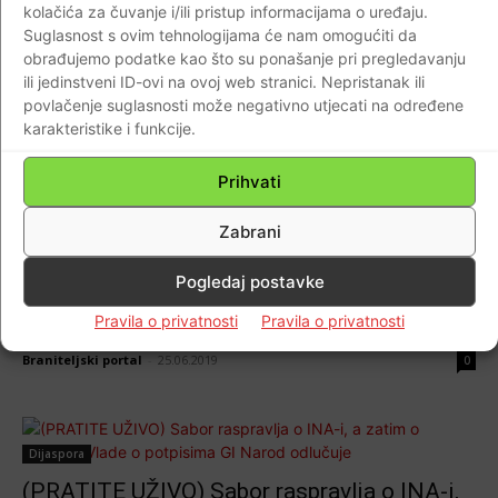
Franje Tuđmana u Saboru 30. svibnja 1990…
kolačića za čuvanje i/ili pristup informacijama o uređaju.
Štovani zastupnici i časnici prvoga istinski
Suglasnost s ovim tehnologijama će nam omogućiti da
obrađujemo podatke kao što su ponašanje pri pregledavanju
demokratskoga Hrvatskoga sabora!
ili jedinstveni ID-ovi na ovoj web stranici. Nepristanak ili
Braniteljski portal
-
30.05.2022
0
povlačenje suglasnosti može negativno utjecati na određene
karakteristike i funkcije.
Prihvati
AKTUALNO
Zabrani
Govor Dr. Franje Tuđmana u Hrvatskom
državnom Saboru 30. svibnja 1990.: Neka
Pogledaj postavke
nam živi i napreduje demokratska i suverena
Pravila o privatnosti
Pravila o privatnosti
Hrvatska!
Braniteljski portal
-
25.06.2019
0
Dijaspora
(PRATITE UŽIVO) Sabor raspravlja o INA-i,