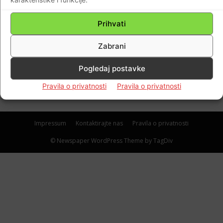
Dijaspora
SRAMOTNO MANIPULIRANJE: Osuđeni
Prihvati
hrvatski uznici ponajprije su bili vitezovi,
haški uznici, potom Prlić i ostali i na kraju
Zabrani
osuđena haška šestorka…
Pogledaj postavke
Braniteljski portal
-
01.12.2017
0
Pravila o privatnosti
Pravila o privatnosti
Impressum
Kontaktirajte nas
Pravila o privatnosti
© Newspaper WordPress Theme by TagDiv