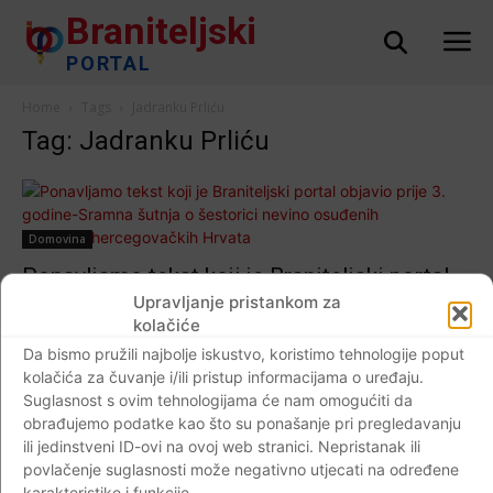
Braniteljski
PORTAL
Home
Tags
Jadranku Prliću
Tag: Jadranku Prliću
Domovina
Ponavljamo tekst koji je Braniteljski portal
objavio prije 3. godine-Sramna šutnja o
Upravljanje pristankom za
kolačiće
šestorici nevino osuđenih
Da bismo pružili najbolje iskustvo, koristimo tehnologije poput
bosanskohercegovačkih Hrvata
kolačića za čuvanje i/ili pristup informacijama o uređaju.
Braniteljski portal
-
02.12.2017
0
Suglasnost s ovim tehnologijama će nam omogućiti da
obrađujemo podatke kao što su ponašanje pri pregledavanju
ili jedinstveni ID-ovi na ovoj web stranici. Nepristanak ili
povlačenje suglasnosti može negativno utjecati na određene
karakteristike i funkcije.