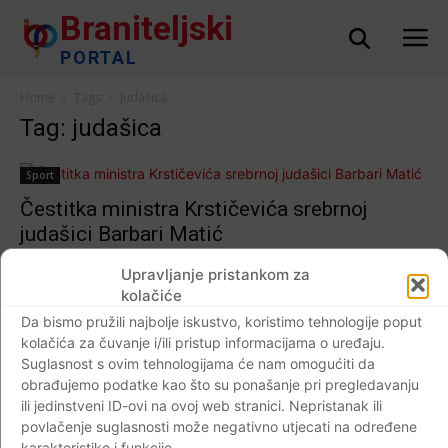
Braniteljski
PORTAL
Home
Tags
Judašica
Tag: judašica
Sport
Čestitka ministra Krstičevića srebrnoj
judašici Barbari Matić
Braniteljski portal
-
18.12.2017
0
Upravljanje pristankom za
kolačiće
Da bismo pružili najbolje iskustvo, koristimo tehnologije poput
kolačića za čuvanje i/ili pristup informacijama o uređaju.
Impressum
Kontaktirajte nas
Pravila o privatnosti
Suglasnost s ovim tehnologijama će nam omogućiti da
obrađujemo podatke kao što su ponašanje pri pregledavanju
© Newspaper WordPress Theme by TagDiv
ili jedinstveni ID-ovi na ovoj web stranici. Nepristanak ili
povlačenje suglasnosti može negativno utjecati na određene
karakteristike i funkcije.