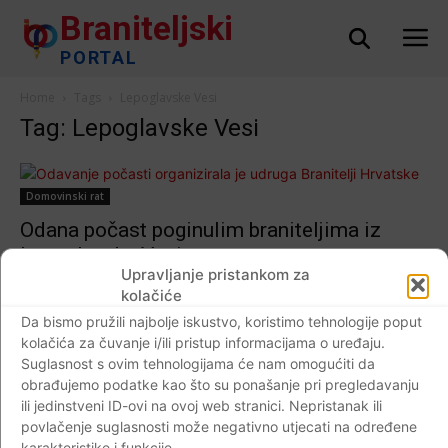
Braniteljski
PORTAL
Home
Tags
Lepoglavske Vesi
Tag: Lepoglavske Vesi
Domovinski rat
Odana počast poginulim braniteljima iz
Lepoglavske Vesi…
Upravljanje pristankom za
Braniteljski portal
-
13.08.2017
0
kolačiće
Da bismo pružili najbolje iskustvo, koristimo tehnologije poput
kolačića za čuvanje i/ili pristup informacijama o uređaju.
Suglasnost s ovim tehnologijama će nam omogućiti da
Impressum
Kontaktirajte nas
Pravila o privatnosti
obrađujemo podatke kao što su ponašanje pri pregledavanju
ili jedinstveni ID-ovi na ovoj web stranici. Nepristanak ili
© Newspaper WordPress Theme by TagDiv
povlačenje suglasnosti može negativno utjecati na određene
karakteristike i funkcije.