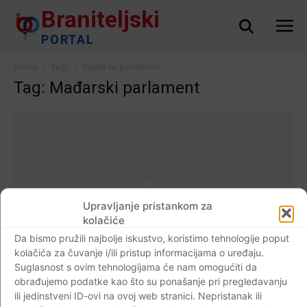
Braniteljski
PORTAL
Home
Tags
Mađarski parlament
Tag: Mađarski parlament
Upravljanje pristankom za
kolačiće
Da bismo pružili najbolje iskustvo, koristimo tehnologije poput
kolačića za čuvanje i/ili pristup informacijama o uređaju.
Suglasnost s ovim tehnologijama će nam omogućiti da
obrađujemo podatke kao što su ponašanje pri pregledavanju
AKTUALNO
ili jedinstveni ID-ovi na ovoj web stranici. Nepristanak ili
Mađarski parlament na prijedlog Vlade