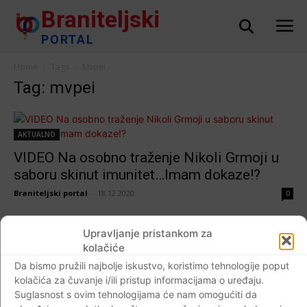
Braniteljski
PORTAL
Home
Tags
Mvpei
Tag: mvpei
AKTUALNO
VIDEO Na osobno traženje Nikoli Grmoji u
saboru skinut imunitet…Imam dokaze!?
Braniteljski portal
-
18.12.2020
0
Upravljanje pristankom za
kolačiće
Dijaspora
Da bismo pružili najbolje iskustvo, koristimo tehnologije poput
(VIDEO) NA OVAJ ČINJENIČNI ODGOVOR
kolačića za čuvanje i/ili pristup informacijama o uređaju.
PUPOVAC JE MUDRO ZAŠUTIO I
Suglasnost s ovim tehnologijama će nam omogućiti da