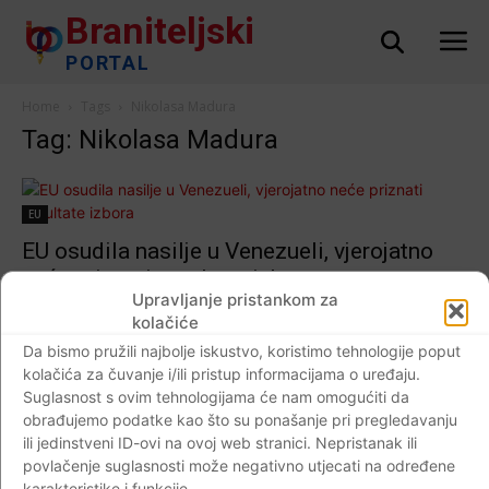
Braniteljski
PORTAL
Home
Tags
Nikolasa Madura
Tag: Nikolasa Madura
EU
EU osudila nasilje u Venezueli, vjerojatno
neće priznati rezultate izbora
Upravljanje pristankom za
Braniteljski portal
-
31.07.2017
0
kolačiće
Da bismo pružili najbolje iskustvo, koristimo tehnologije poput
kolačića za čuvanje i/ili pristup informacijama o uređaju.
Suglasnost s ovim tehnologijama će nam omogućiti da
Impressum
Kontaktirajte nas
Pravila o privatnosti
obrađujemo podatke kao što su ponašanje pri pregledavanju
ili jedinstveni ID-ovi na ovoj web stranici. Nepristanak ili
© Newspaper WordPress Theme by TagDiv
povlačenje suglasnosti može negativno utjecati na određene
karakteristike i funkcije.