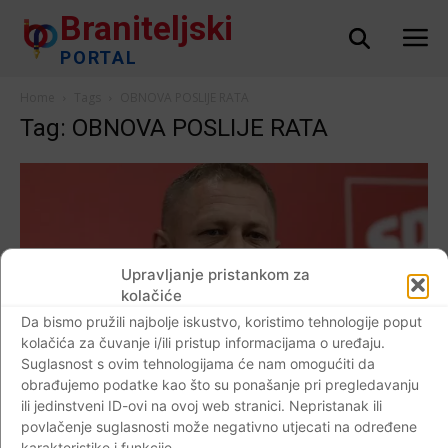
Braniteljski
PORTAL
Home
Tags
OBNOVA POSLIJE RATA
Tag: OBNOVA POSLIJE RATA
Upravljanje pristankom za
kolačiće
Da bismo pružili najbolje iskustvo, koristimo tehnologije poput
kolačića za čuvanje i/ili pristup informacijama o uređaju.
AKTUALNO
Suglasnost s ovim tehnologijama će nam omogućiti da
obrađujemo podatke kao što su ponašanje pri pregledavanju
VIDEO Javio se i Krešo Beljak: “Još su veći
ili jedinstveni ID-ovi na ovoj web stranici. Nepristanak ili
zločinci oni koji su krali na obnovi od onih
povlačenje suglasnosti može negativno utjecati na određene
koji su u ratu rušili”. Komentirao krizni
karakteristike i funkcije.