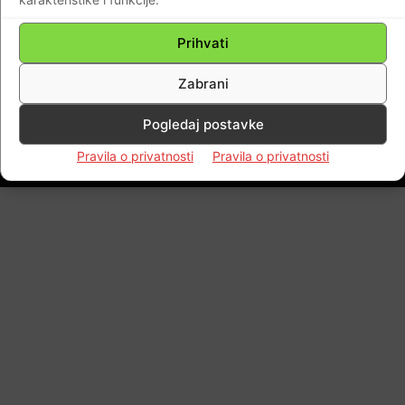
stožer i Tomu Medveda.
Prihvati
Braniteljski portal
-
07.01.2021
0
Zabrani
Pogledaj postavke
Impressum
Kontaktirajte nas
Pravila o privatnosti
Pravila o privatnosti
Pravila o privatnosti
© Newspaper WordPress Theme by TagDiv