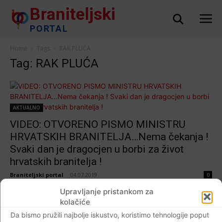
Braniteljski
PORTAL
Home
Tags
RAK PLUĆA
Tag: RAK PLUĆA
AKTUALNO
VIDEO: OTVORENO PISMO MINISTRU
HRVATSKIH BRANITELJA…Nema čekanja !
Svaki dan je dragocjen u borbi za život
hrvatskih branitelja !
Braniteljski portal
-
04.07.2019
0
Upravljanje pristankom za
kolačiće
Da bismo pružili najbolje iskustvo, koristimo tehnologije poput