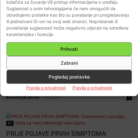
kolačića za čuvanje i/ili pristup informacijama o uređaju.
Domovina
Suglasnost s ovim tehnologijama će nam omogućiti da
BRANITELJI UPUTILI OTVORENO PISMO
obrađujemo podatke kao što su ponašanje pri pregledavanju
MINISTRIMA MEDVEDU I KUJUNDŽIĆU!…
ili jedinstveni ID-ovi na ovoj web stranici. Nepristanak ili
Mi smo svoje napravili u Hrvatskom
povlačenje suglasnosti može negativno utjecati na određene
karakteristike i funkcije.
obrambenom Domovinskom ratu!
Braniteljski portal
-
24.03.2019
0
Prihvati
Zabrani
Zanimljivosti
Pogledaj postavke
Na ovih 9 simptoma raka pluća i nepušači
Pravila o privatnosti
Pravila o privatnosti
trebaju obratiti pozornost…
Braniteljski portal
-
04.02.2019
0
EU
PRIJE POJAVE PRVIH SIMPTOMA: