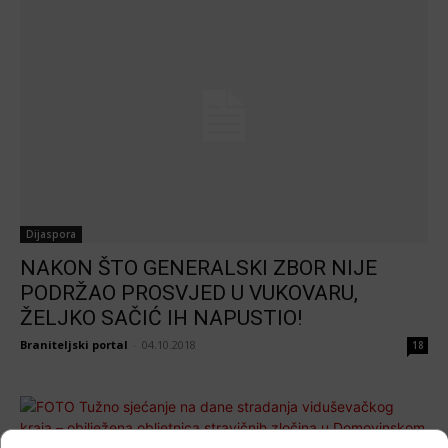
Dijaspora
NAKON ŠTO GENERALSKI ZBOR NIJE
PODRŽAO PROSVJED U VUKOVARU,
ŽELJKO SAČIĆ IH NAPUSTIO!
Braniteljski portal
-
04.10.2018
18