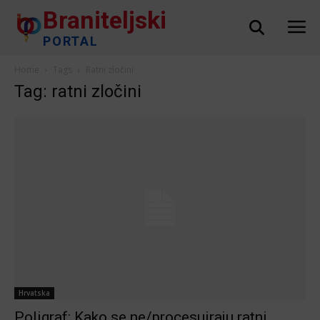
Braniteljski
PORTAL
Home
Tags
Ratni zločini
Tag: ratni zločini
Hrvatska
Poligraf: Kako se ne/procesuiraju ratni