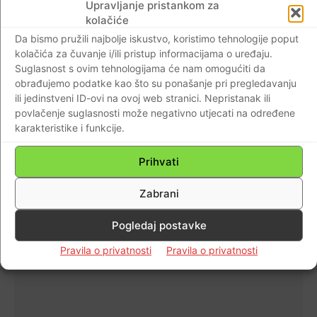
Događaji
Upravljanje pristankom za
kolačiće
FOTO Tužno sjećanje na dane stradanja
Da bismo pružili najbolje iskustvo, koristimo tehnologije poput
viduševačkog kraja – obilježena obljetnica
kolačića za čuvanje i/ili pristup informacijama o uređaju.
stravičnih zločina u Domovinskom ratu za
Suglasnost s ovim tehnologijama će nam omogućiti da
koje još nitko nije osuđen…
obrađujemo podatke kao što su ponašanje pri pregledavanju
ili jedinstveni ID-ovi na ovoj web stranici. Nepristanak ili
Braniteljski portal
-
01.10.2018
1
povlačenje suglasnosti može negativno utjecati na određene
karakteristike i funkcije.
IN MEMORIAM
Prihvati
ZLOČINI BEZ KAZNE: ČETVEROMJESEČNI
Zabrani
ANTE GARIĆ JE NAJMLAĐA ŽRTVA
MUSLIMANSKOG TERORA
Pogledaj postavke
Braniteljski portal
-
30.09.2018
1
Pravila o privatnosti
Pravila o privatnosti