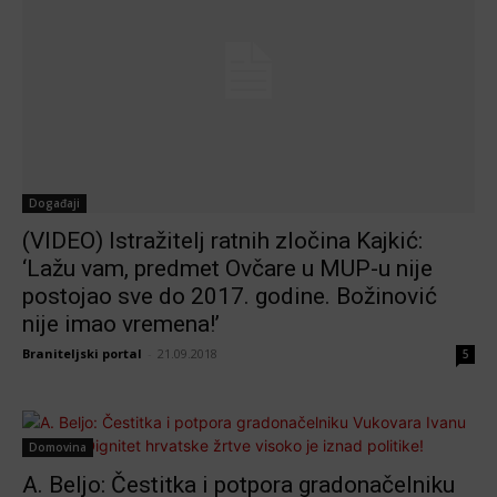
Događaji
(VIDEO) Istražitelj ratnih zločina Kajkić:
‘Lažu vam, predmet Ovčare u MUP-u nije
postojao sve do 2017. godine. Božinović
nije imao vremena!’
Braniteljski portal
-
21.09.2018
5
Domovina
A. Beljo: Čestitka i potpora gradonačelniku